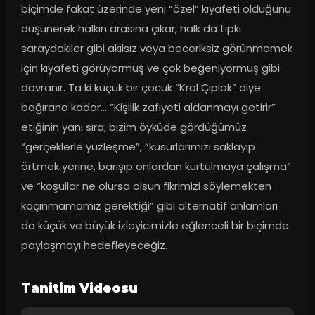
biçimde fakat üzerinde yeni “özel” kıyafeti olduğunu 
düşünerek halkın arasına çıkar, halk da tıpkı 
saraydakiler gibi akılsız veya beceriksiz görünmemek 
için kıyafeti görüyormuş ve çok beğeniyormuş gibi 
davranır. Ta ki küçük bir çocuk “Kral Çıplak” diye 
bağırana kadar… “Kişilik zafiyeti aldanmayı getirir” 
etiğinin yanı sıra; bizim öyküde gördüğümüz 
“gerçeklerle yüzleşme”, “kusurlarımızı saklayıp 
örtmek yerine, barışıp onlardan kurtulmaya çalışma” 
ve “koşullar ne olursa olsun fikrimizi söylemekten 
kaçınmamamız gerektiği” gibi alternatif anlamları 
da küçük ve büyük izleyicimizle eğlenceli bir biçimde 
paylaşmayı hedefleyeceğiz.
Tanitim Videosu