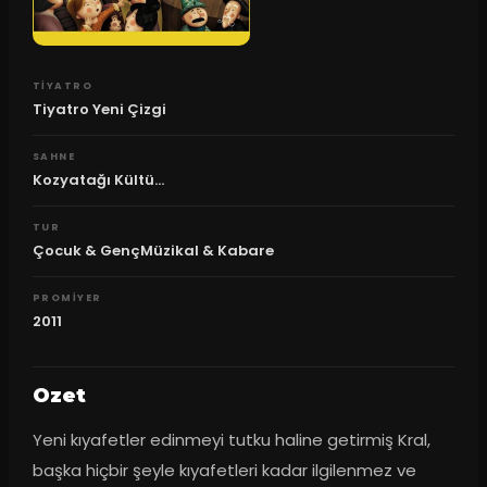
TIYATRO
Tiyatro Yeni Çizgi
SAHNE
Kozyatağı Kültü...
TUR
Çocuk & GençMüzikal & Kabare
PROMIYER
2011
Ozet
Yeni kıyafetler edinmeyi tutku haline getirmiş Kral, 
başka hiçbir şeyle kıyafetleri kadar ilgilenmez ve 