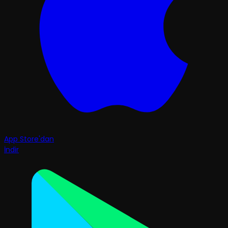
App Store'dan
İndir