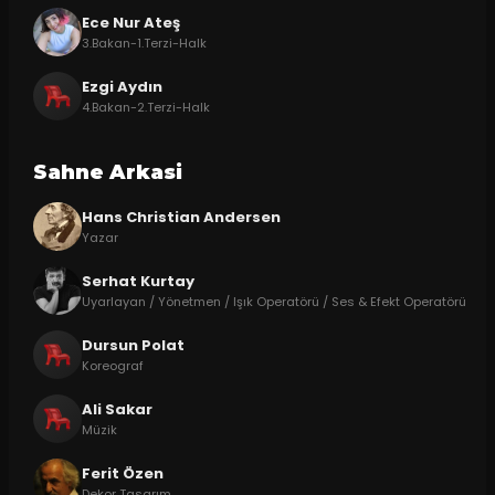
Ece Nur Ateş
3.Bakan-1.Terzi-Halk
Ezgi Aydın
4.Bakan-2.Terzi-Halk
Sahne Arkasi
Hans Christian Andersen
Yazar
Serhat Kurtay
Uyarlayan / Yönetmen / Işık Operatörü / Ses & Efekt Operatörü
Dursun Polat
Koreograf
Ali Sakar
Müzik
Ferit Özen
Dekor Tasarım