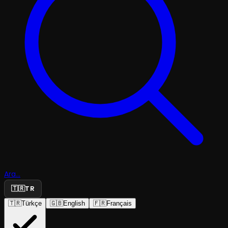
Ara...
🇹🇷
TR
🇹🇷
Türkçe
🇬🇧
English
🇫🇷
Français