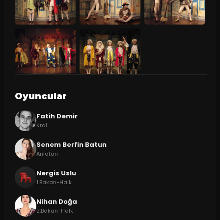
Oyuncular
Fatih Demir
Kral
Senem Berfin Batun
Anlatan
Nergis Uslu
1.Bakan-Halk
Nihan Doğa
2.Bakan-Halk