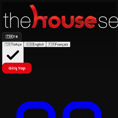
🇹🇷
TR
🇹🇷
Türkçe
🇬🇧
English
🇫🇷
Français
Giriş Yap