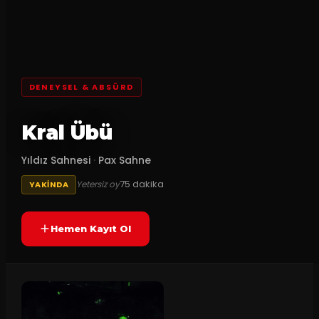
DENEYSEL & ABSÜRD
Kral Übü
Yıldız Sahnesi
·
Pax Sahne
75
dakika
Yetersiz oy
YAKINDA
Hemen Kayıt Ol