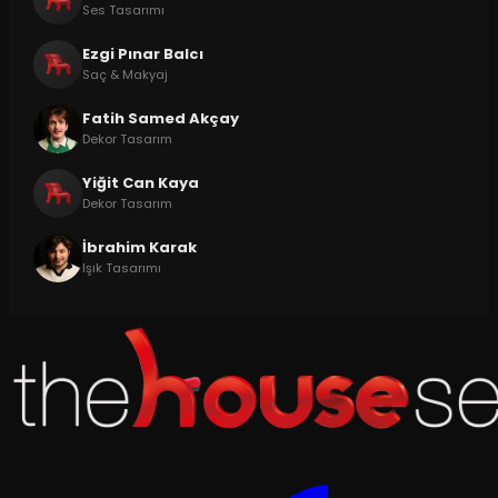
Ses Tasarımı
Ezgi Pınar Balcı
Saç & Makyaj
Fatih Samed Akçay
Dekor Tasarım
Yiğit Can Kaya
Dekor Tasarım
İbrahim Karak
Işık Tasarımı