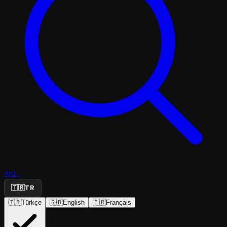
Ara...
🇹🇷
TR
🇹🇷
Türkçe
🇬🇧
English
🇫🇷
Français