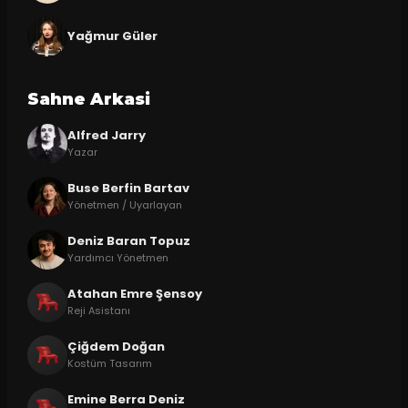
Yağmur Güler
Sahne Arkasi
Alfred Jarry
Yazar
Buse Berfin Bartav
Yönetmen / Uyarlayan
Deniz Baran Topuz
Yardımcı Yönetmen
Atahan Emre Şensoy
Reji Asistanı
Çiğdem Doğan
Kostüm Tasarım
Emine Berra Deniz