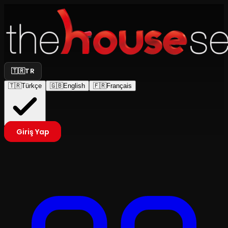
🇹🇷
TR
🇹🇷
Türkçe
🇬🇧
English
🇫🇷
Français
Giriş Yap