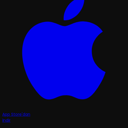
App Store'dan
İndir