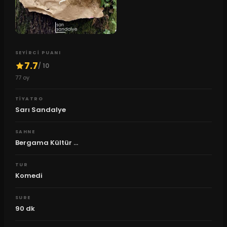
SEYIRCI PUANI
7.7
/ 10
77
oy
TIYATRO
Sarı Sandalye
SAHNE
Bergama Kültür ...
TUR
Komedi
SURE
90
dk