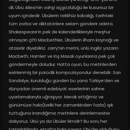
dil, Übü Ailesi’nin vahşi açgözlülüğü ile kusursuz bir 
uyum içindedir. Übülerin teklifsiz kabalığı, tarihteki 
tüm zorba ve diktatörlere selam gönderir adeta. 
Shakespeare’in pek de kalenderlikleriyle meşhur 
olmayan çifti Macbethler, Übülerin ilham kaynağı ve 
atasıdır diyebiliriz. Jarry’nin metni, ünlü ingiliz yazarın 
Macbeth, Hamlet ve Kış Masalı oyunlarına pek çok 
göndermeyle doludur. Hatta oyun, bu metinlerden 
esinlenmiş bir parodik kompozisyondur denebilir. Sarı 
Sandalye, kurulduğu günden bu yana Türkiye’den ve 
dünyadan önemli edebiyat eserlerinin sahne 
uyarlamalarıyla uğraşıyor. Merak ettiğimiz ve 
günümüze hala(belki her zamankinden fazla) ışık 
tuttuğuna inandığımız metinlere derinlemesine 
dalıyoruz. Übü ya da Übüler kimdir? Bu soru her 
tartışıldığında, etrafta hala sayısız ‘Übü’ler olduğunu 