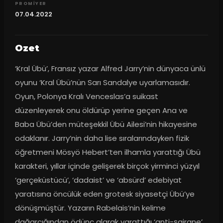
PROMIYER
07.04.2022
Ozet
‘Kral Übü’, Fransız yazar Alfred Jarry’nin dünyaca ünlü 
oyunu ‘Kral Übü’nün Sarı Sandalye uyarlamasıdır. 
Oyun, Polonya Kralı Venceslas’a suikast 
düzenleyerek onu öldürüp yerine geçen Ana ve 
Baba Übü’den müteşekkil Übü Ailesi’nin hikayesine 
odaklanır. Jarry’nin daha lise sıralarındayken fizik 
öğretmeni Mösyö Hebert’ten ilhamla yarattığı Übü 
karakteri, yıllar içinde gelişerek birçok yirminci yüzyıl 
‘gerçeküstücü’, ‘dadaist’ ve ‘absürd’ edebiyat 
yaratısına öncülük eden grotesk siyasetçi Übü’ye 
dönüşmüştür. Yazarın Rabelais’nin kelime 
dağarcığından ödünç alarak yarattığı ‘anti-şairane’ 