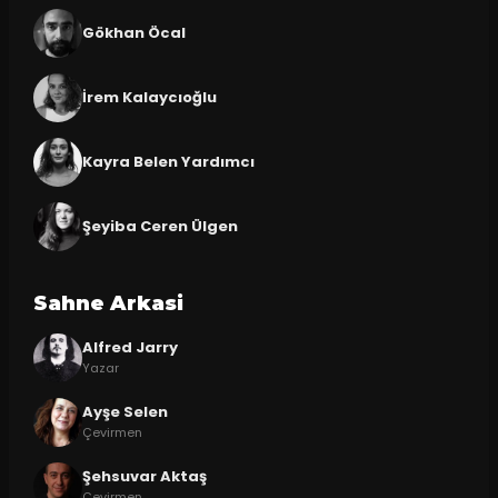
Gökhan Öcal
İrem Kalaycıoğlu
Kayra Belen Yardımcı
Şeyiba Ceren Ülgen
Sahne Arkasi
Alfred Jarry
Yazar
Ayşe Selen
Çevirmen
Şehsuvar Aktaş
Çevirmen