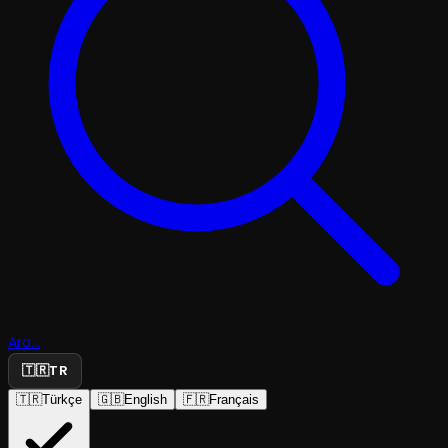
Ara...
🇹🇷
TR
🇹🇷
Türkçe
🇬🇧
English
🇫🇷
Français