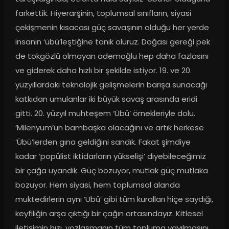
farkettik. Hiyerarşinin, toplumsal sınıfların, siyasi 
çekişmenin kısacası güç savaşının olduğu her yerde 
insanın ‘übü’leştiğine tanık oluruz. Doğası gereği pek 
de tokgözlü olmayan ademoğlu hep daha fazlasını 
ve giderek daha hızlı bir şekilde istiyor. 19. ve 20. 
yüzyıllardaki teknolojik gelişmelerin barışa sunacağı 
katkıdan umulanlar iki büyük savaş arasında eridi 
gitti. 20. yüzyıl muhteşem ‘Übü’ örnekleriyle dolu. 
‘Milenyum’un bambaşka olacağını ve artık herkese 
‘Übü’lerden gına geldiğini sandık. Fakat şimdiye 
kadar ‘popülist iktidarların yükselişi’ diyebileceğimiz 
bir çağa uyandık. Güç bozuyor, mutlak güç mutlaka 
bozuyor. Hem siyasi, hem toplumsal alanda 
muktedirlerin aynı ‘Übü’ gibi tüm kuralları hiçe saydığı, 
keyfiliğin arşa çıktığı bir çağın ortasındayız. Kitlesel 
iletişimin hızı, yozlaşmanın tüm topluma yayılmasını 