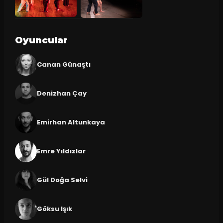
Oyuncular
Canan Günaştı
Denizhan Çay
Emirhan Altunkaya
Emre Yıldızlar
Gül Doğa Selvi
Göksu Işık