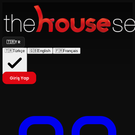
🇹🇷
TR
🇹🇷
Türkçe
🇬🇧
English
🇫🇷
Français
Giriş Yap