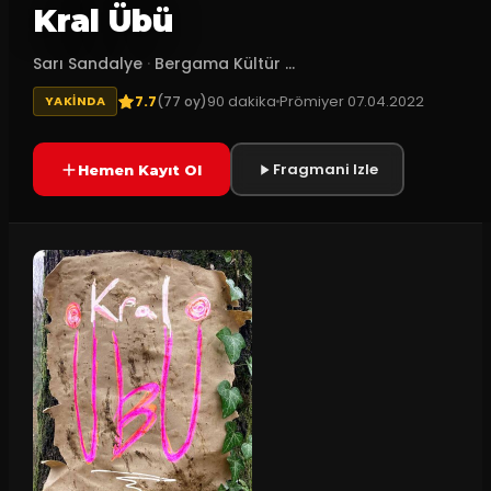
Kral Übü
Sarı Sandalye
·
Bergama Kültür ...
7.7
90
dakika
Prömiyer
07.04.2022
(
77
oy)
YAKINDA
Fragmani Izle
Hemen Kayıt Ol