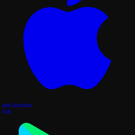
App Store'dan
İndir