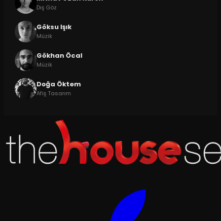
Dış Göz
Göksu Işık
Müzik
Gökhan Öcal
Müzik
Doğa Öktem
Afiş Tasarım