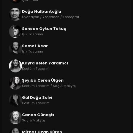
Doğa Nalbantoğlu
Uyarlayan / Yönetmen / Koreograf
Sencan Oytun Tokuç
Işık Tasarımı
Samet Acar
Işık Tasarımı
Kayra Belen Yardımcı
Kostüm Tasarım
Şeyiba Ceren Ülgen
Kostüm Tasarım / Saç & Makyaj
Gül Doğa Selvi
Kostüm Tasarım
Canan Günaştı
Saç & Makyaj
Mithat Ozan Küren