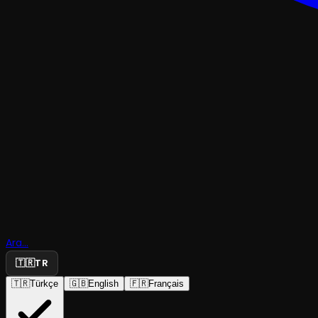
ÇOCUK & GENÇ
Kral Şakir 
Ara...
Uzayda Şa
🇹🇷
TR
🇹🇷
Türkçe
🇬🇧
English
🇫🇷
Français
BKM
·
Bahçelievler Be...