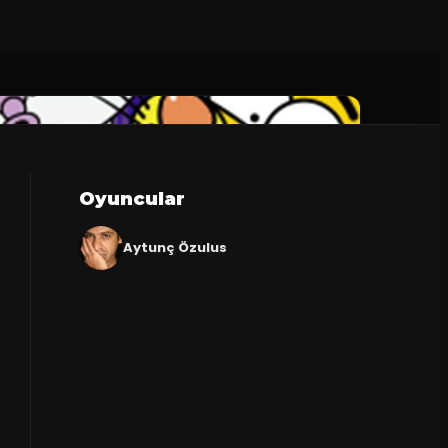
Oyuncular
Aytunç Özulus