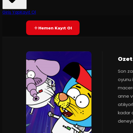
Prömiyer
03.11.2018
Yetersiz oy
YAKINDA
+3
Giriş Yap
Kayıt Ol
Hemen Kayıt Ol
Ozet
Son zam
oyunu i
macera 
anne ve
atılıyo
kadar d
deneyi