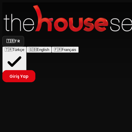
🇹🇷
TR
🇹🇷
Türkçe
🇬🇧
English
🇫🇷
Français
Giriş Yap