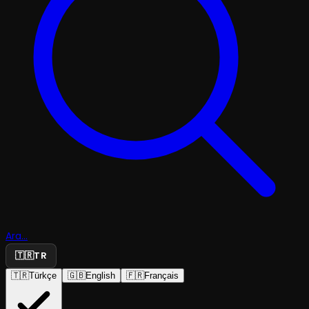
Ara...
🇹🇷
TR
🇹🇷
Türkçe
🇬🇧
English
🇫🇷
Français