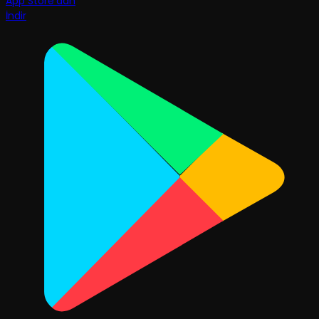
App Store'dan
İndir