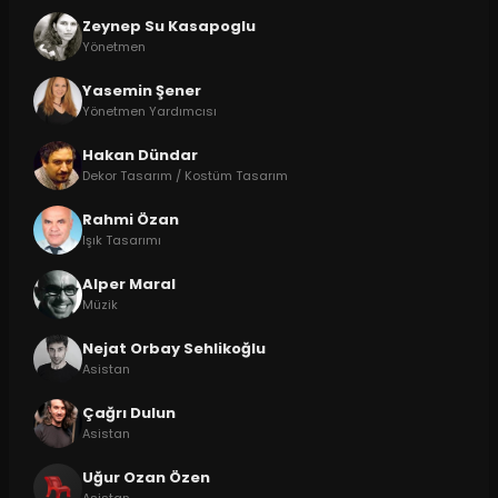
Zeynep Su Kasapoglu
Yönetmen
Yasemin Şener
Yönetmen Yardımcısı
Hakan Dündar
Dekor Tasarım / Kostüm Tasarım
Rahmi Özan
Işık Tasarımı
Alper Maral
Müzik
Nejat Orbay Sehlikoğlu
Asistan
Çağrı Dulun
Asistan
Uğur Ozan Özen