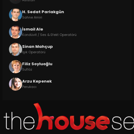
Asistan
H. Sedat Parlakgün
Sahne Amiri
İsmail Ale
Kondüvit / Ses & Efekt Operatörü
Sinan Mahçup
Işık Operatörü
Filiz Soyluoğlu
Suflöz
Arzu Kepenek
Perukacı