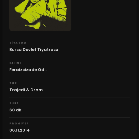
TIYATRO
Bursa Devlet Tiyatrosu
SAHNE
Feraizcizade Od...
TUR
Trajedi & Dram
SURE
60
dk
PROMIYER
06.11.2014