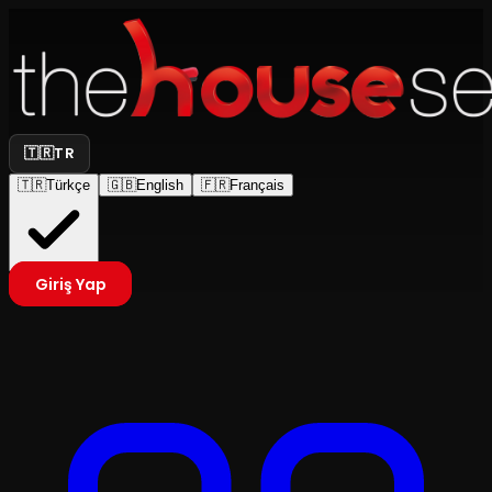
🇹🇷
TR
🇹🇷
Türkçe
🇬🇧
English
🇫🇷
Français
Giriş Yap