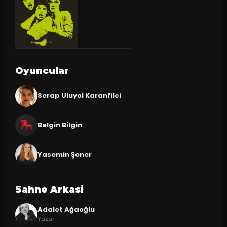
Oyuncular
Serap Uluyol Karanfilci
Belgin Bilgin
Yasemin Şener
Sahne Arkasi
Adalet Ağaoğlu
Yazar