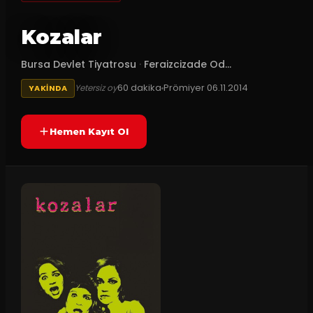
Kozalar
Bursa Devlet Tiyatrosu
·
Feraizcizade Od...
60
dakika
Prömiyer
06.11.2014
Yetersiz oy
YAKINDA
Hemen Kayıt Ol