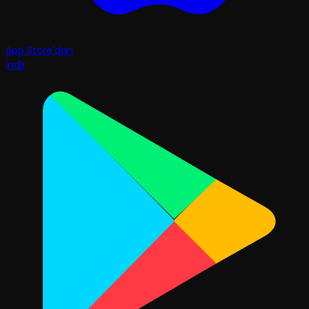
App Store'dan
İndir