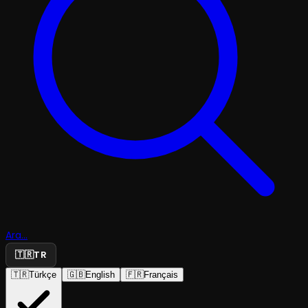
Ara...
🇹🇷
TR
🇹🇷
Türkçe
🇬🇧
English
🇫🇷
Français