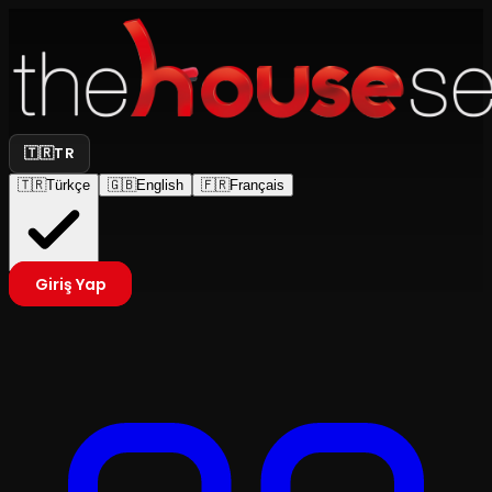
🇹🇷
TR
🇹🇷
Türkçe
🇬🇧
English
🇫🇷
Français
Giriş Yap