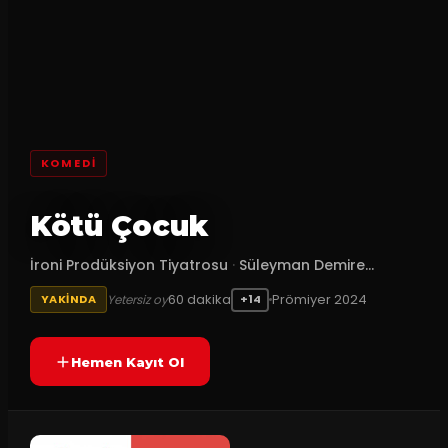
KOMEDI
Kötü Çocuk
İroni Prodüksiyon Tiyatrosu
·
Süleyman Demire...
60
dakika
Prömiyer
2024
Yetersiz oy
YAKINDA
+14
Hemen Kayıt Ol