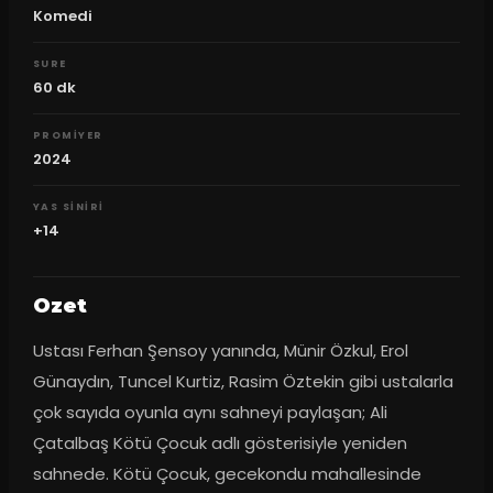
Komedi
SURE
60
dk
PROMIYER
2024
YAS SINIRI
+14
Ozet
Ustası Ferhan Şensoy yanında, Münir Özkul, Erol 
Günaydın, Tuncel Kurtiz, Rasim Öztekin gibi ustalarla 
çok sayıda oyunla aynı sahneyi paylaşan; Ali 
Çatalbaş Kötü Çocuk adlı gösterisiyle yeniden 
sahnede. Kötü Çocuk, gecekondu mahallesinde 