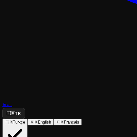
TRAJEDI & DRAM
Kosovalı P
Ara...
Gynt
🇹🇷
TR
🇹🇷
Türkçe
🇬🇧
English
🇫🇷
Français
İstanbul Devlet Tiyatrosu
·
Atatürk Kültür ...