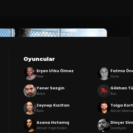
Oyuncular
Erşan Utku Ölmez
Fatma Ön
Peer
Anne
Yener Sezgin
Gökhan Tü
Baba
Bac
Zeynep Kızıltan
Tolga Kor
Bela
Alman Memur /
Asena Hotamış
Dinçer Si
Alman Yaşlı Kadın
Gardiyan