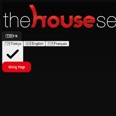
🇹🇷
TR
🇹🇷
Türkçe
🇬🇧
English
🇫🇷
Français
Giriş Yap