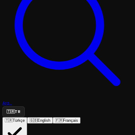
Ara...
🇹🇷
TR
🇹🇷
Türkçe
🇬🇧
English
🇫🇷
Français