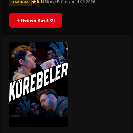
9.3
Prömiyer
14.02.2026
(
58
oy)
YAKINDA
Hemen Kayıt Ol