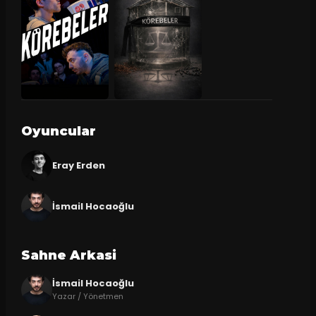
Oyuncular
Eray Erden
İsmail Hocaoğlu
Sahne Arkasi
İsmail Hocaoğlu
Yazar / Yönetmen