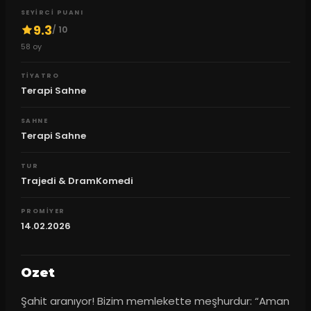
SEYIRCI PUANI
9.3
/ 10
58
oy
TIYATRO
Terapi Sahne
SAHNE
Terapi Sahne
TUR
Trajedi & DramKomedi
PROMIYER
14.02.2026
Ozet
Şahit aranıyor! Bizim memlekette meşhurdur: “Aman 