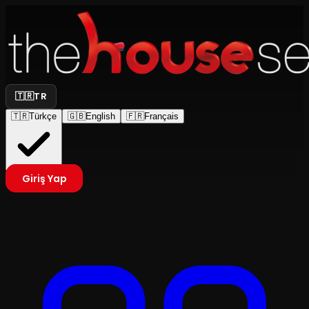
🇹🇷
TR
🇹🇷
Türkçe
🇬🇧
English
🇫🇷
Français
Giriş Yap