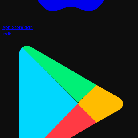
App Store'dan
İndir