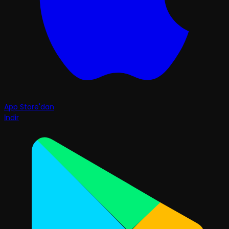
App Store'dan
İndir