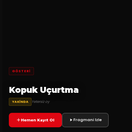
GÖSTERI
Kopuk Uçurtma
Yetersiz oy
YAKINDA
Fragmani Izle
Hemen Kayıt Ol