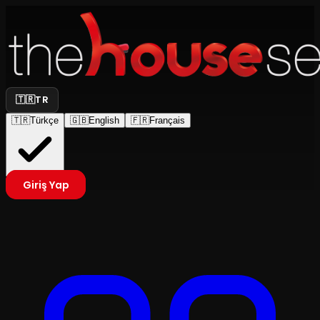
🇹🇷
TR
🇹🇷
Türkçe
🇬🇧
English
🇫🇷
Français
Giriş Yap