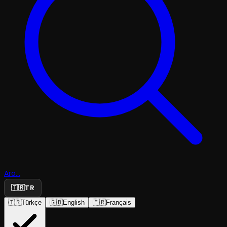
Ara...
🇹🇷
TR
🇹🇷
Türkçe
🇬🇧
English
🇫🇷
Français