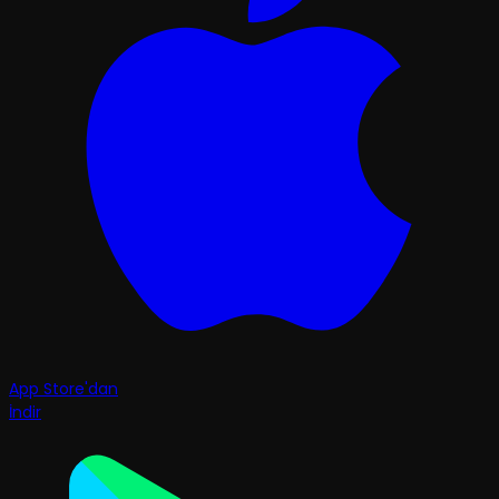
App Store'dan
İndir