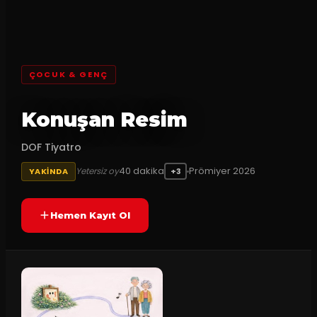
ÇOCUK & GENÇ
Konuşan Resim
DOF Tiyatro
40
dakika
Prömiyer
2026
Yetersiz oy
YAKINDA
+3
Hemen Kayıt Ol