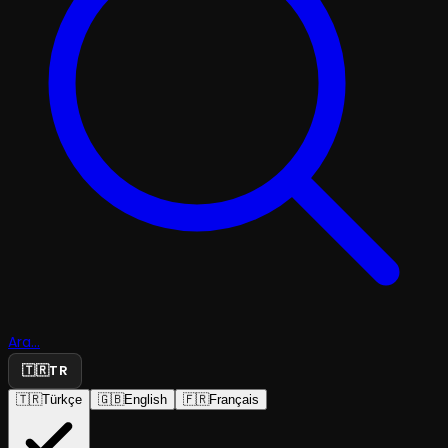
Ara...
🇹🇷
TR
🇹🇷
Türkçe
🇬🇧
English
🇫🇷
Français