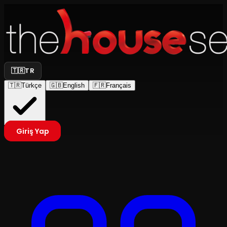
🇹🇷
TR
🇹🇷
Türkçe
🇬🇧
English
🇫🇷
Français
Giriş Yap