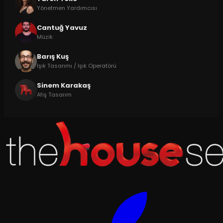
Yönetmen Yardımcısı
Cantuğ Yavuz
Müzik
Barış Kuş
Işık Tasarımı / Işık Operatörü
Sinem Karakaş
Afiş Tasarım