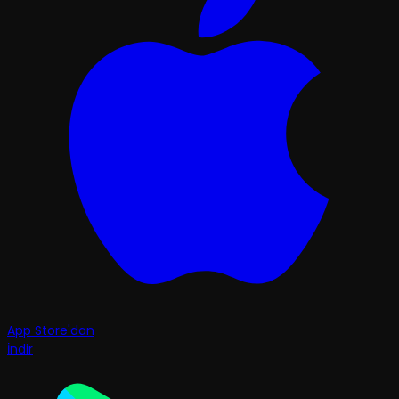
App Store'dan
İndir