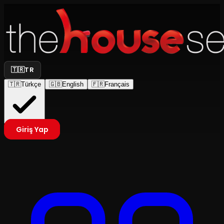
🇹🇷
TR
🇹🇷
Türkçe
🇬🇧
English
🇫🇷
Français
Giriş Yap