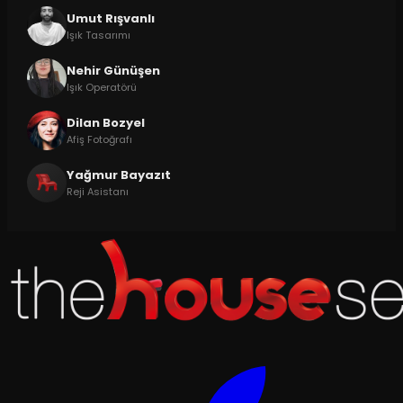
Umut Rışvanlı
Işık Tasarımı
Nehir Günüşen
Işık Operatörü
Dilan Bozyel
Afiş Fotoğrafı
Yağmur Bayazıt
Reji Asistanı