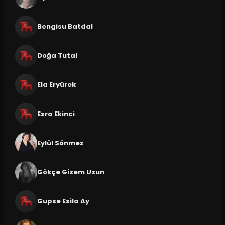
Bengisu Batdal
Doğa Tutal
Ela Eryürek
Esra Ekinci
Eylül Sönmez
Gökçe Gizem Uzun
Gupse Esila Ay