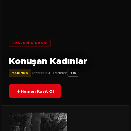
TRAJEDI & DRAM
Konuşan Kadınlar
80
dakika
Yetersiz oy
YAKINDA
+16
Hemen Kayıt Ol