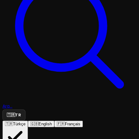
Ara...
🇹🇷
TR
🇹🇷
Türkçe
🇬🇧
English
🇫🇷
Français