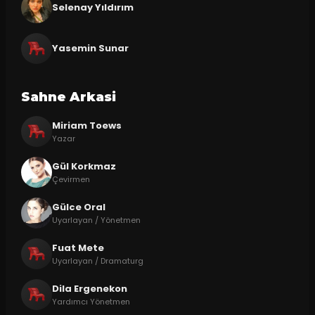
Selenay Yıldırım
Yasemin Sunar
Sahne Arkasi
Miriam Toews
Yazar
Gül Korkmaz
Çevirmen
Gülce Oral
Uyarlayan / Yönetmen
Fuat Mete
Uyarlayan / Dramaturg
Dila Ergenekon
Yardımcı Yönetmen