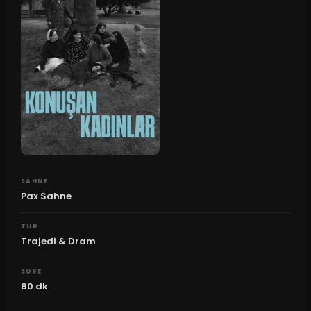
SAHNE
Pax Sahne
TUR
Trajedi & Dram
SURE
80
dk