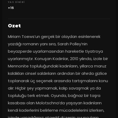
YAS SINIRI
+16
Ozet
Miriam Toews’un gerçek bir olaydan esinlenerek 
yazdığı romanın yanı sıra, Sarah Polley’nin 
beyazperde uyarlamasından hareketle tiyatroya 
uyarlanmıştır. Konuşan Kadınlar, 2010 yılında, izole bir 
Mennonite topluluğundaki kadınların, yıllarca maruz 
kaldıkları cinsel saldırıların ardından bir ahırda gizlice 
toplanarak üç seçenek arasında tartışmalarını konu 
alır: Hiçbir şey yapmamak, kalıp savaşmak ya da 
topluluğu terk etmek. Oyunda, bağnaz bir taşra 
kasabası olan Molotschna’da yaşayan kadınların 
kendi kaderlerini belirleme mücadelelerini izlerken, 
içinde yaşadığımız ataerkil düzenin oyuncuların 