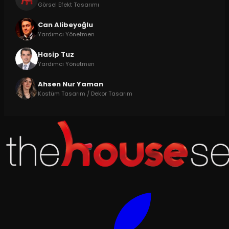
Görsel Efekt Tasarımı
Can Alibeyoğlu
Yardımcı Yönetmen
Hasip Tuz
Yardımcı Yönetmen
Ahsen Nur Yaman
Kostüm Tasarım / Dekor Tasarım