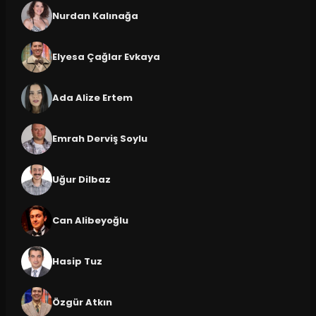
Nurdan Kalınağa
Elyesa Çağlar Evkaya
Ada Alize Ertem
Emrah Derviş Soylu
Uğur Dilbaz
Can Alibeyoğlu
Hasip Tuz
Özgür Atkın