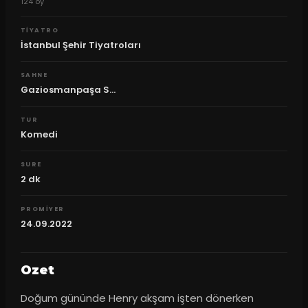
124
oy
TIYATRO
İstanbul Şehir Tiyatroları
SAHNE
Gaziosmanpaşa S...
TUR
Komedi
SURE
2
dk
PROMIYER
24.09.2022
Ozet
Doğum gününde Henry akşam işten dönerken 