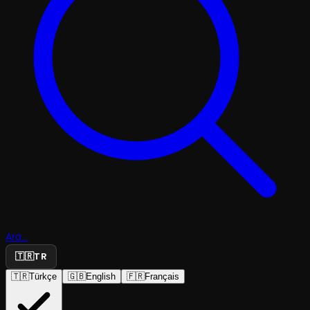
Ara...
🇹🇷
TR
🇹🇷
Türkçe
🇬🇧
English
🇫🇷
Français