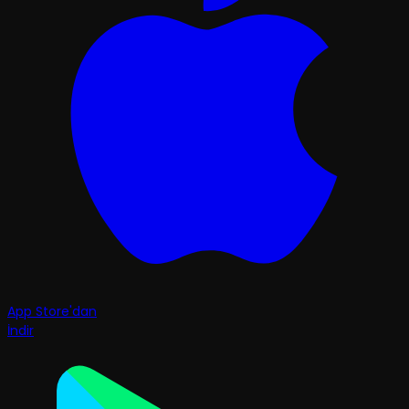
App Store'dan
İndir