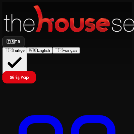
🇹🇷
TR
🇹🇷
Türkçe
🇬🇧
English
🇫🇷
Français
Giriş Yap