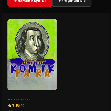
Fragmani Izle
Hemen Kayıt Ol
SEYIRCI PUANI
7.5
/ 10