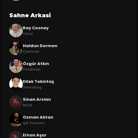
Sahne Arkasi
Ray Cooney
Yazar
Haldun Dormen
Çevirmen
Özgür Atkın
Yönetmen
Dilek Tekintaş
Dramaturg
Sinan Arslan
Müzik
Osman Aktan
Işık Tasarımı
Erhan Aşar