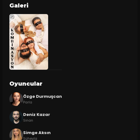
Galeri
Oyuncular
Özge Durmuşcan
Parla
Deniz Kazar
Sinan
Simge Aksın
Süheyla