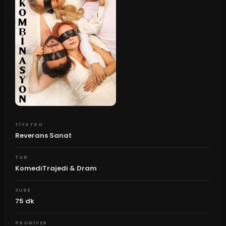
TIYATRO
Reverans Sanat
TUR
KomediTrajedi & Dram
SURE
75
dk
PROMIYER