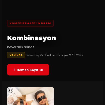
KOMEDITRAJEDI & DRAM
Kombinasyon
Reverans Sanat
75
dakika
Prömiyer
27.11.2022
Yetersiz oy
YAKINDA
Hemen Kayıt Ol