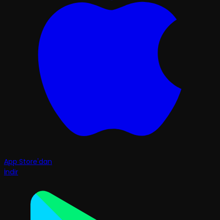
App Store'dan
İndir