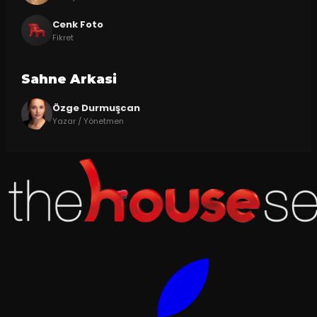
Cenk Foto
Fikret
Sahne Arkasi
Özge Durmuşcan
Yazar / Yönetmen