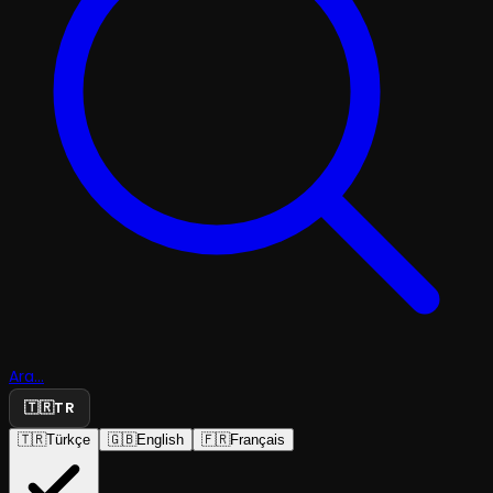
Ara...
🇹🇷
TR
🇹🇷
Türkçe
🇬🇧
English
🇫🇷
Français