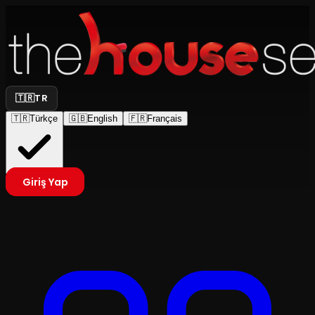
🇹🇷
TR
🇹🇷
Türkçe
🇬🇧
English
🇫🇷
Français
Giriş Yap