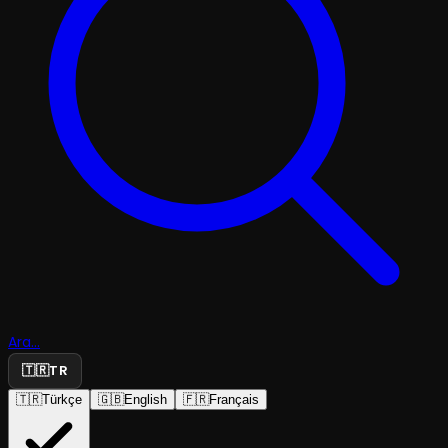
Ara...
🇹🇷
TR
🇹🇷
Türkçe
🇬🇧
English
🇫🇷
Français