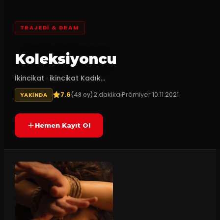
TRAJEDI & DRAM
Koleksiyoncu
İkincikat
·
ikincikat Kadık...
7.6
2
dakika
Prömiyer
10.11.2021
(
48
oy)
YAKINDA
Hemen Kayıt Ol