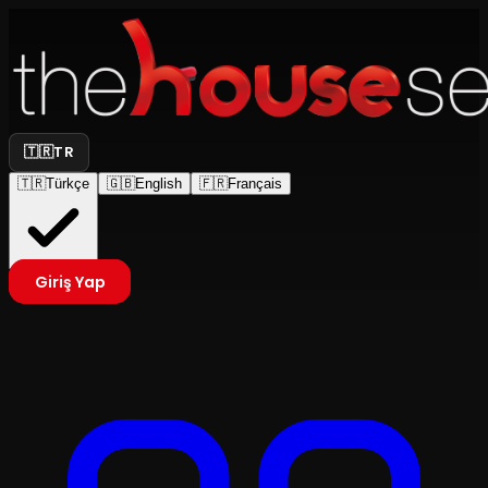
🇹🇷
TR
🇹🇷
Türkçe
🇬🇧
English
🇫🇷
Français
Giriş Yap