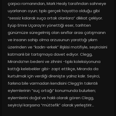
çarpıcı romanından, Mark Healy tarafından sahneye 
uyarlanan oyun; tıpkı gerçek hayatta olduğu gibi 
“sessiz kalarak suça ortak olanlara” dikkat çekiyor. 
Eyüp Emre Uçaray’ın yönettiği eser, tarihten 
günümüze süregelmiş olan sınıflar arası çatışmanın 
ve insanın sahip olma arzusunun yarattığı yıkım 
üzerinden ve “kadın-erkek” ilişkisi motifiyle, seyircisini 
katmanlı bir tartışmaya davet ediyor. Clegg, 
Miranda’nın bedeni ve zihnini -tıpkı koleksiyonuna 
kattığı kelebekler gibi- zapt ettikçe, Miranda da 
kurtulmak için verdiği direnişte yalnız kalır. Seyirci, 
farkına bile varmadan kendisini Clegg’in takıntılı 
eylemlerinin “suç ortağı” konumunda bulurken; 
eylemlerini doğal ve haklı olarak gören Clegg, 
seyirciyi karşısına “müttefik” olarak yerleştirir…