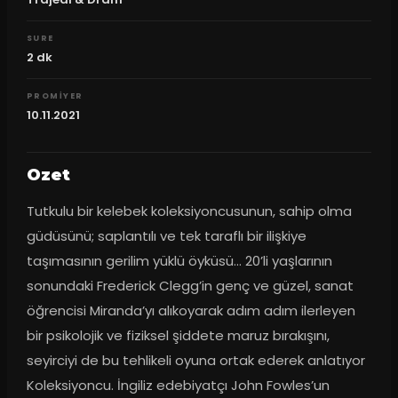
SURE
2
dk
PROMIYER
10.11.2021
Ozet
Tutkulu bir kelebek koleksiyoncusunun, sahip olma 
güdüsünü; saplantılı ve tek taraflı bir ilişkiye 
taşımasının gerilim yüklü öyküsü… 20’li yaşlarının 
sonundaki Frederick Clegg’in genç ve güzel, sanat 
öğrencisi Miranda’yı alıkoyarak adım adım ilerleyen 
bir psikolojik ve fiziksel şiddete maruz bırakışını, 
seyirciyi de bu tehlikeli oyuna ortak ederek anlatıyor 
Koleksiyoncu. İngiliz edebiyatçı John Fowles’un 