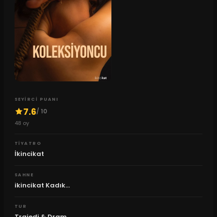
SEYIRCI PUANI
7.6
/ 10
48
oy
TIYATRO
İkincikat
SAHNE
ikincikat Kadık...
TUR
Trajedi & Dram