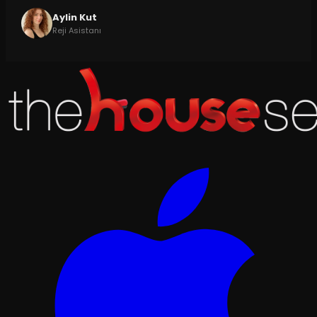
Aylin Kut
Reji Asistanı