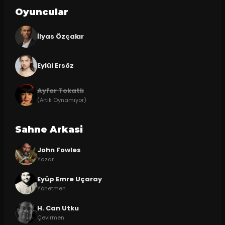
Oyuncular
İlyas Özçakır
Eylül Ersöz
Ayfer Tokatlı
(Artık Oynamıyor)
Sahne Arkasi
John Fowles
Yazar
Eyüp Emre Uçaray
Yönetmen
H. Can Utku
Çevirmen