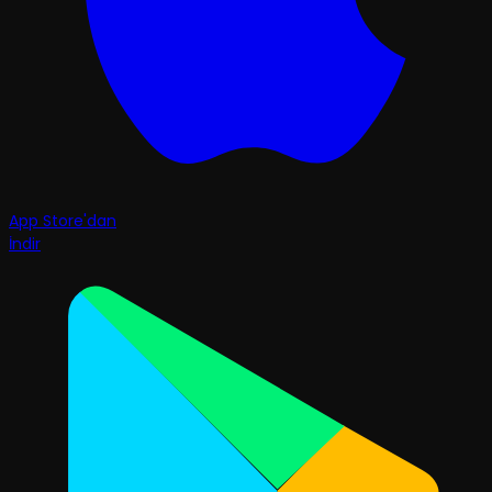
App Store'dan
İndir