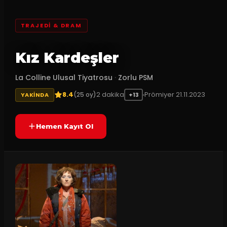
TRAJEDI & DRAM
Kız Kardeşler
La Colline Ulusal Tiyatrosu
·
Zorlu PSM
8.4
2
dakika
Prömiyer
21.11.2023
(
25
oy)
YAKINDA
+13
Hemen Kayıt Ol