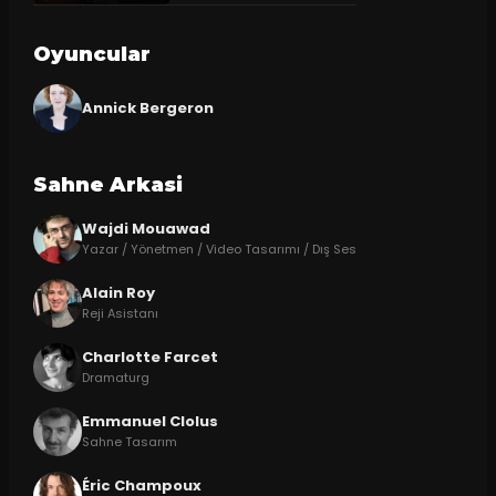
Oyuncular
Annick Bergeron
Sahne Arkasi
Wajdi Mouawad
Yazar / Yönetmen / Video Tasarımı / Dış Ses
Alain Roy
Reji Asistanı
Charlotte Farcet
Dramaturg
Emmanuel Clolus
Sahne Tasarım
Éric Champoux