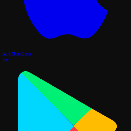
App Store'dan
İndir