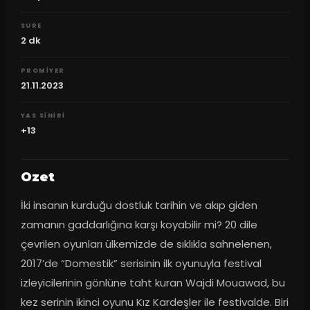
SURE
2
dk
PROMIYER
21.11.2023
YAS SINIRI
+13
Ozet
İki insanın kurduğu dostluk tarihin ve akıp giden 
zamanın gaddarlığına karşı koyabilir mi? 20 dile 
çevrilen oyunları ülkemizde de sıklıkla sahnelenen, 
2017’de “Domestik” serisinin ilk oyunuyla festival 
izleyicilerinin gönlüne taht kuran Wajdi Mouawad, bu 
kez serinin ikinci oyunu Kız Kardeşler ile festivalde. Biri 