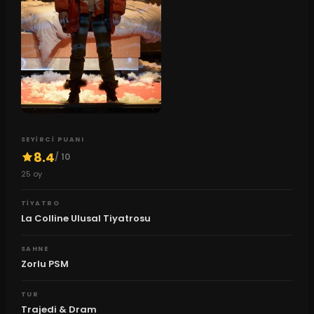
SEYIRCI PUANI
8.4
/ 10
25
oy
TIYATRO
La Colline Ulusal Tiyatrosu
SAHNE
Zorlu PSM
TUR
Trajedi & Dram