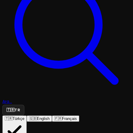
Ara...
🇹🇷
TR
🇹🇷
Türkçe
🇬🇧
English
🇫🇷
Français