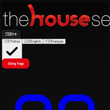
🇹🇷
TR
🇹🇷
Türkçe
🇬🇧
English
🇫🇷
Français
Giriş Yap