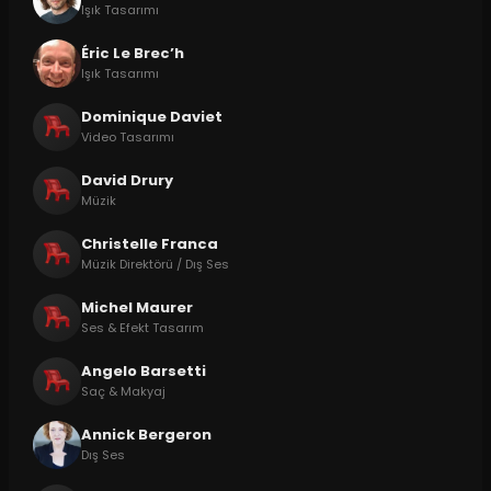
Işık Tasarımı
Éric Le Brec’h
Işık Tasarımı
Dominique Daviet
Video Tasarımı
David Drury
Müzik
Christelle Franca
Müzik Direktörü / Dış Ses
Michel Maurer
Ses & Efekt Tasarım
Angelo Barsetti
Saç & Makyaj
Annick Bergeron
Dış Ses