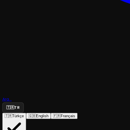
KOMEDI
Ara...
Kız Babası
🇹🇷
TR
🇹🇷
Türkçe
🇬🇧
English
🇫🇷
Français
Art Stop
·
Feyman Kültür M...