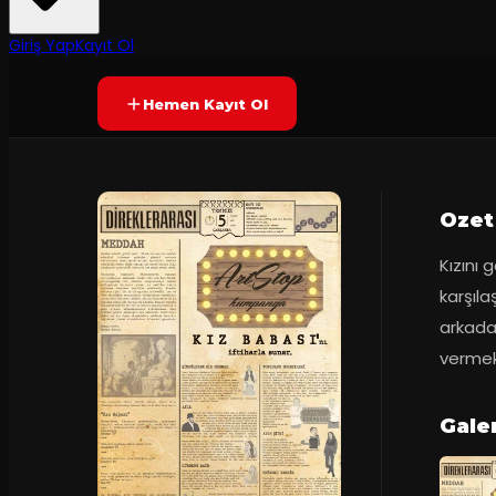
70
dakika
Prömiyer
2023
Yetersiz oy
YAKINDA
Giriş Yap
Kayıt Ol
Hemen Kayıt Ol
Ozet
Kızını 
karşıla
arkadaş
vermek 
Galer