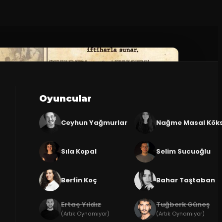
Oyuncular
Ceyhun Yağmurlar
Nağme Masal Kök
Sıla Kopal
Selim Sucuoğlu
Berfin Koç
Bahar Taştaban
Ertaç Yıldız
Tuğberk Güneş
(Artık Oynamıyor)
(Artık Oynamıyor)