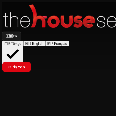
🇹🇷
TR
🇹🇷
Türkçe
🇬🇧
English
🇫🇷
Français
Giriş Yap