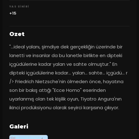
YAS SINIRI
+15
Ozet
"...ideal yalanı, şimdiye dek gerçekliğin üzerinde bir 
lanetti ve insanlar da bu lanetle birlikte en dipteki 
içgüdülerine kadar yalan ve sahte olmuştur." En 
dipteki içgüdülerine kadar... yalan... sahte... içgüdü... r 
/> Friedrich Nietzsche'nin ölmeden önce, hayatına 
son bir bakış attığı "Ecce Homo" eserinden 
uyarlanmış olan tek kişilik oyun, Tiyatro Angura'nın 
ikinci prodüksiyonu olarak seyirci karşısına çıkıyor.
Galeri