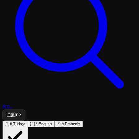
Ara...
🇹🇷
TR
🇹🇷
Türkçe
🇬🇧
English
🇫🇷
Français