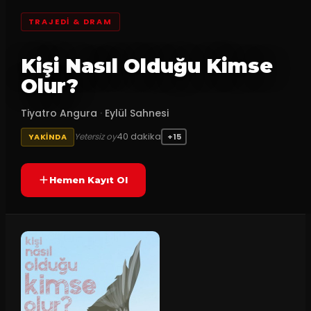
TRAJEDI & DRAM
Kişi Nasıl Olduğu Kimse
Olur?
Tiyatro Angura
·
Eylül Sahnesi
40
dakika
Yetersiz oy
YAKINDA
+15
Hemen Kayıt Ol