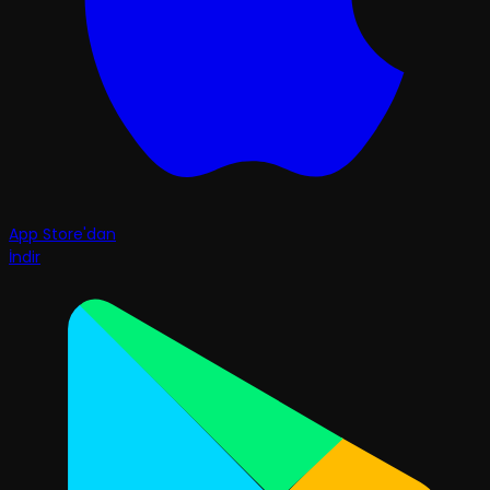
App Store'dan
İndir