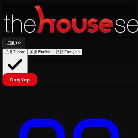
🇹🇷
TR
🇹🇷
Türkçe
🇬🇧
English
🇫🇷
Français
Giriş Yap