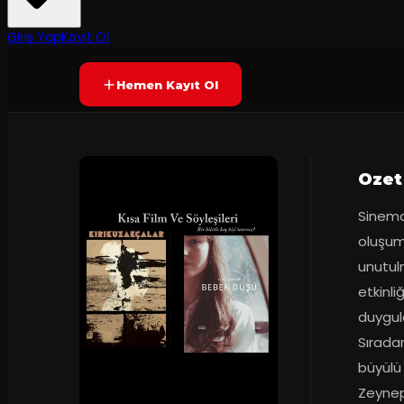
Prömiyer
19.10.2024
Yetersiz oy
YAKINDA
Giriş Yap
Kayıt Ol
Hemen Kayıt Ol
Ozet
Sineman
oluşumu
unutul
etkinli
duygula
Sıradan
büyülü
Zeynep