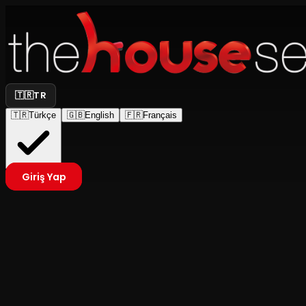
🇹🇷
TR
🇹🇷
Türkçe
🇬🇧
English
🇫🇷
Français
Giriş Yap