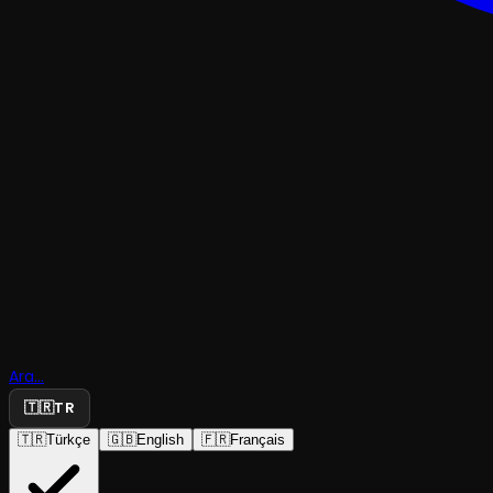
SÖYLEŞI
Kısa Film 
Ara...
Söyleşileri
🇹🇷
TR
🇹🇷
Türkçe
🇬🇧
English
🇫🇷
Français
NetMovie
·
Tatavla Sahne