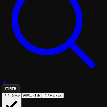
Ara...
🇹🇷
TR
🇹🇷
Türkçe
🇬🇧
English
🇫🇷
Français