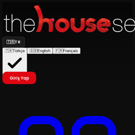
🇹🇷
TR
🇹🇷
Türkçe
🇬🇧
English
🇫🇷
Français
Giriş Yap