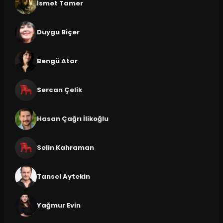
İsmet Tamer
Duygu Biçer
Bengü Atar
Sercan Çelik
Hasan Çağrı İlikoğlu
Selin Kahraman
Tansel Aytekin
Yağmur Evin