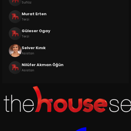
Suflöz
Murat Erten
Terzi
Güleser Ogay
Terzi
Selver Kınık
Asistan
Nilüfer Akman Öğün
Asistan