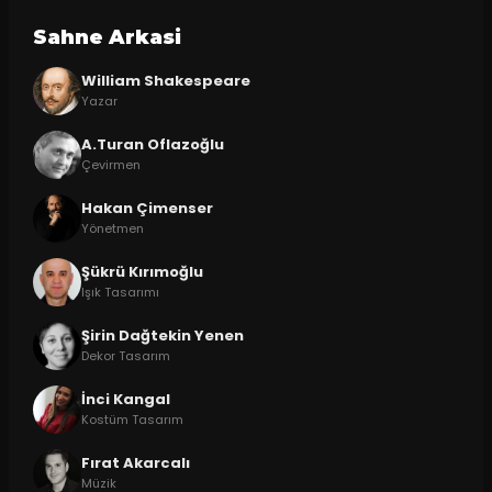
Sahne Arkasi
William Shakespeare
Yazar
A.Turan Oflazoğlu
Çevirmen
Hakan Çimenser
Yönetmen
Şükrü Kırımoğlu
Işık Tasarımı
Şirin Dağtekin Yenen
Dekor Tasarım
İnci Kangal
Kostüm Tasarım
Fırat Akarcalı
Müzik