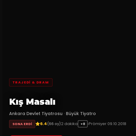
TRAJEDI & DRAM
Kış Masalı
Ankara Devlet Tiyatrosu
·
Büyük Tiyatro
6.4
2
dakika
Prömiyer
09.10.2018
(
66
oy)
SONA ERDI
+8