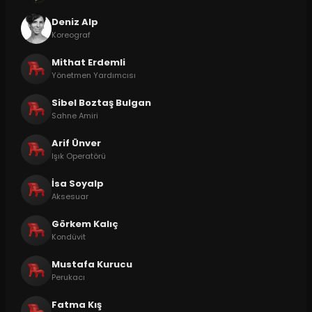
Deniz Alp
Koreograf
Mithat Erdemli
Yönetmen Yardımcısı
Sibel Boztaş Bulgan
Sahne Amiri
Arif Ünver
Işık Operatörü
İsa Soyalp
Aksesuar
Görkem Kalıç
Kondüvit
Mustafa Kurucu
Perukacı
Fatma Kış