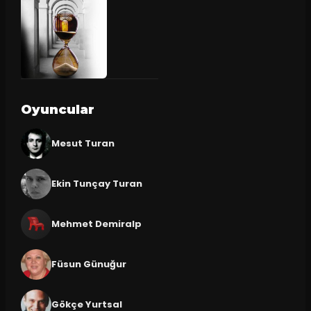
Oyuncular
Mesut Turan
Ekin Tunçay Turan
Mehmet Demiralp
Füsun Günuğur
Gökçe Yurtsal