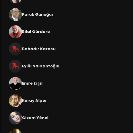
Faruk Günuğur
Bilal Gürdere
Bahadır Karasu
Eylül Nalbantoğlu
Emre Erçil
Koray Alper
Gizem Yönel