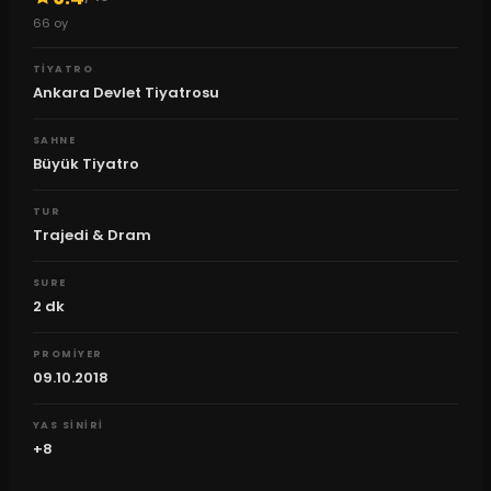
66
oy
TIYATRO
Ankara Devlet Tiyatrosu
SAHNE
Büyük Tiyatro
TUR
Trajedi & Dram
SURE
2
dk
PROMIYER
09.10.2018
YAS SINIRI
+8