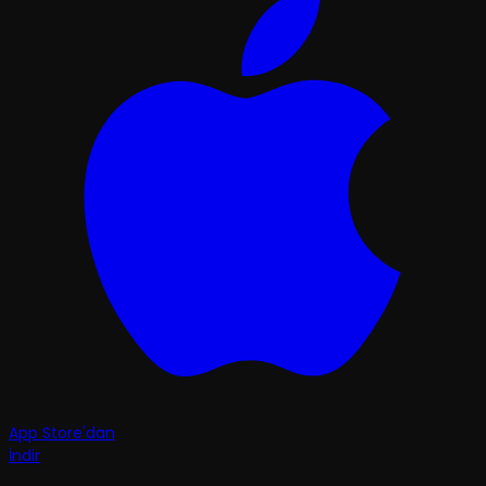
App Store'dan
İndir