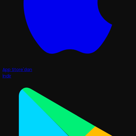
App Store'dan
İndir