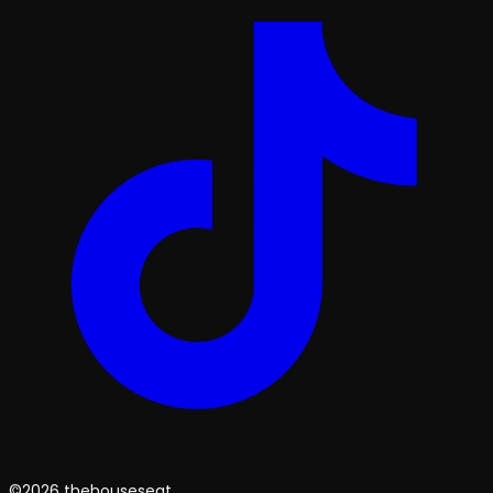
©2026 thehouseseat