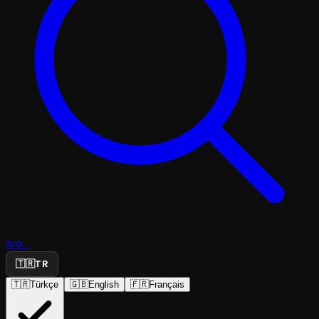
Ara...
🇹🇷
TR
🇹🇷
Türkçe
🇬🇧
English
🇫🇷
Français