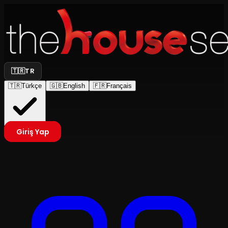
🇹🇷
TR
🇹🇷
Türkçe
🇬🇧
English
🇫🇷
Français
Giriş Yap