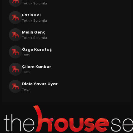
Teknik Sorumlu
Fatih Kol
Teknik Sorumlu
Melih Genç
Teknik Sorumlu
Özge Karataş
Terzi
Çilem Kanbur
Terzi
Dicle Yavuz Uyar
Terzi