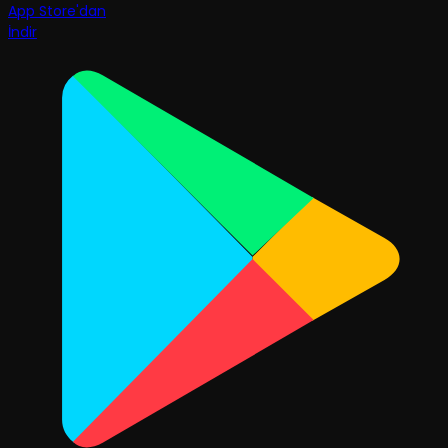
App Store'dan
İndir