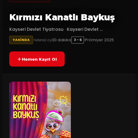
Kırmızı Kanatlı Baykuş
Kayseri Devlet Tiyatrosu
·
Kayseri Devlet ...
30
dakika
Prömiyer
2025
Yetersiz oy
YAKINDA
3 - 6
Hemen Kayıt Ol