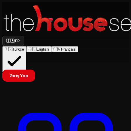
🇹🇷
TR
🇹🇷
Türkçe
🇬🇧
English
🇫🇷
Français
Giriş Yap