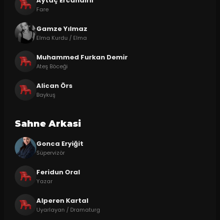
Aytaç Ercandırlı
Fare
Gamze Yılmaz
Elma Kurdu / Elma
Muhammed Furkan Demir
Ateş Böceği
Alican Örs
Baykuş
Sahne Arkasi
Gonca Eryiğit
Süpervizör
Feridun Oral
Yazar
Alperen Kartal
Uyarlayan / Dramaturg