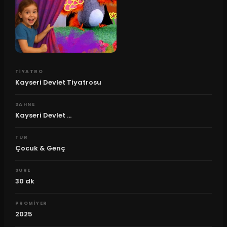
TIYATRO
Kayseri Devlet Tiyatrosu
SAHNE
Kayseri Devlet ...
TUR
Çocuk & Genç
SURE
30
dk
PROMIYER
2025