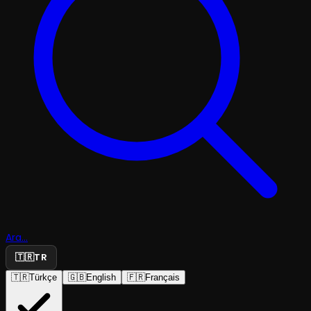
Ara...
🇹🇷
TR
🇹🇷
Türkçe
🇬🇧
English
🇫🇷
Français