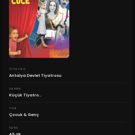
TIYATRO
Antalya Devlet Tiyatrosu
SAHNE
Küçük Tiyatro...
TUR
Çocuk & Genç
SURE
45
dk