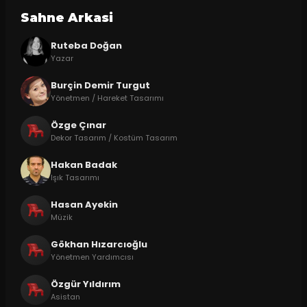
Sahne Arkasi
Ruteba Doğan
Yazar
Burçin Demir Turgut
Yönetmen / Hareket Tasarımı
Özge Çınar
Dekor Tasarım / Kostüm Tasarım
Hakan Badak
Işık Tasarımı
Hasan Ayekin
Müzik
Gökhan Hızarcıoğlu
Yönetmen Yardımcısı
Özgür Yıldırım
Asistan