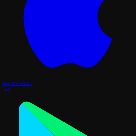
App Store'dan
İndir