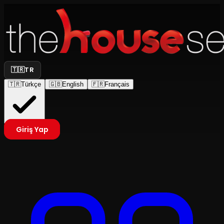
🇹🇷
TR
🇹🇷
Türkçe
🇬🇧
English
🇫🇷
Français
Giriş Yap