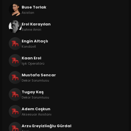
Buse Torlak
Asistan
Erol Karayılan
Sahne Amiri
Engin Altaçlı
Kondüvit
Kaan Erol
Işık Operatörü
Mustafa Sencar
Dekor Sorumlusu
Tugay Kaş
Dekor Sorumlusu
Adem Coşkun
Aksesuar Asistanı
Arzu Ereyizlioğlu Gürdal