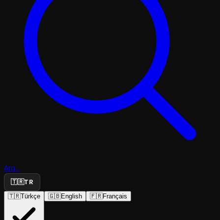
Ara...
🇹🇷
TR
🇹🇷
Türkçe
🇬🇧
English
🇫🇷
Français