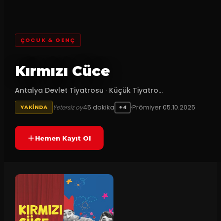
ÇOCUK & GENÇ
Kırmızı Cüce
Antalya Devlet Tiyatrosu
·
Küçük Tiyatro...
45
dakika
Prömiyer
05.10.2025
Yetersiz oy
YAKINDA
+4
Hemen Kayıt Ol