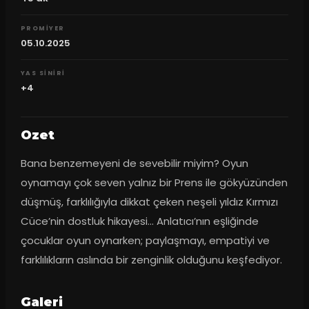
PROMIYER
05.10.2025
YAS SINIRI
+4
Ozet
Bana benzemeyeni de sevebilir miyim? Oyun 
oynamayı çok seven yalnız bir Prens ile gökyüzünden 
düşmüş, farklılığıyla dikkat çeken neşeli yıldız Kırmızı 
Cüce’nin dostluk hikayesi… Anlatıcı’nın eşliğinde 
çocuklar oyun oynarken; paylaşmayı, empatiyi ve 
farklılıkların aslında bir zenginlik olduğunu keşfediyor.
Galeri