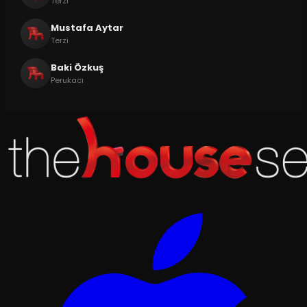
Terzi
Mustafa Aytar
Terzi
Baki Özkuş
Perukacı