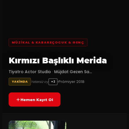
MÜZIKAL & KABAREÇOCUK & GENÇ
Kırmızı Başlıklı Merida
Tiyatro Actor Studio
·
Müjdat Gezen Sa...
Prömiyer
2018
Yetersiz oy
YAKINDA
+2
Hemen Kayıt Ol