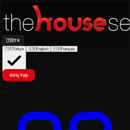
🇹🇷
TR
🇹🇷
Türkçe
🇬🇧
English
🇫🇷
Français
Giriş Yap