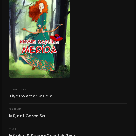
TIYATRO
Tiyatro Actor Studio
SAHNE
Müjdat Gezen Sa...
TUR
Müzikal & KabareÇocuk & Genç