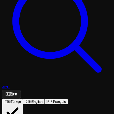
Ara...
🇹🇷
TR
🇹🇷
Türkçe
🇬🇧
English
🇫🇷
Français