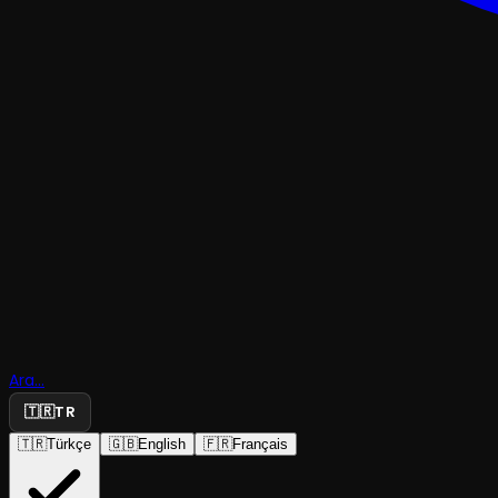
ÇOCUK & GENÇ
Kırmızı Baş
Ara...
Kız
🇹🇷
TR
🇹🇷
Türkçe
🇬🇧
English
🇫🇷
Français
Uygur Çocuk Tiyatrosu
·
Akatlar Kültür ...