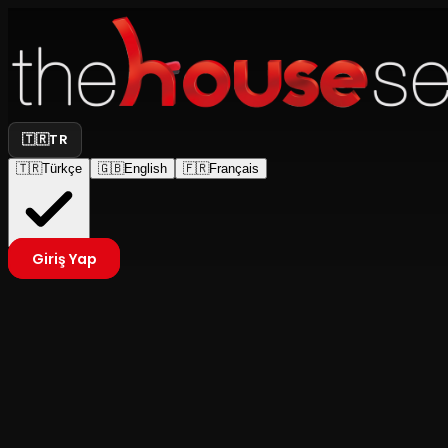
🇹🇷
TR
🇹🇷
Türkçe
🇬🇧
English
🇫🇷
Français
Giriş Yap