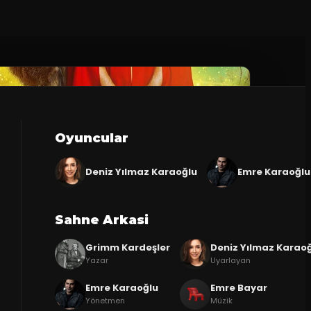
Oyuncular
Deniz Yılmaz Karaoğlu
Emre Karaoğlu
Sahne Arkasi
Grimm Kardeşler
Deniz Yılmaz Karao
Yazar
Uyarlayan
Emre Karaoğlu
Emre Bayar
Yönetmen
Müzik