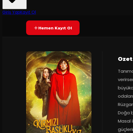
55
dakika
Prömiyer
12.10.2019
Yetersiz oy
YAKINDA
+5
Giriş Yap
Kayıt Ol
Hemen Kayıt Ol
Ozet
Tanımad
verirse
büyüka
odaları
Rüzgar,
Doğa b
Masal i
güçleri