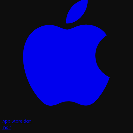
App Store'dan
İndir