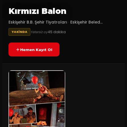
Kırmızı Balon
Eskişehir B.B. Şehir Tiyatroları
·
Eskişehir Beled...
45
dakika
Yetersiz oy
YAKINDA
Hemen Kayıt Ol