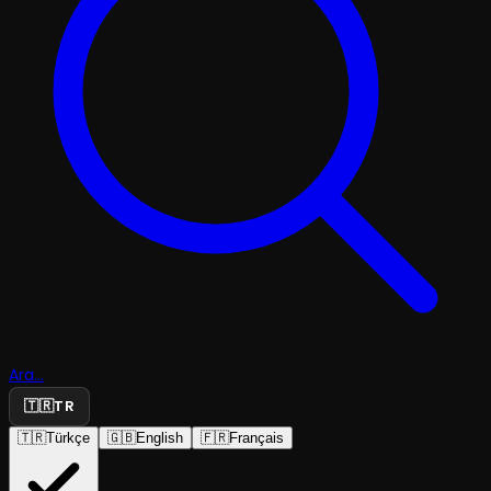
Ara...
🇹🇷
TR
🇹🇷
Türkçe
🇬🇧
English
🇫🇷
Français