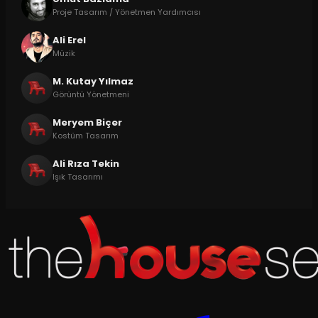
Proje Tasarım / Yönetmen Yardımcısı
Ali Erel
Müzik
M. Kutay Yılmaz
Görüntü Yönetmeni
Meryem Biçer
Kostüm Tasarım
Ali Rıza Tekin
Işık Tasarımı