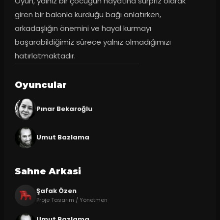
Oyun, yalnız bir çocuğun hayatına sürpriz olarak 
giren bir balonla kurduğu bağı anlatırken, 
arkadaşlığın önemini ve hayal kurmayı 
başarabildiğimiz sürece yalnız olmadığımızı 
hatırlatmaktadır.
Oyuncular
Pınar Bekaroğlu
Umut Bazlama
Sahne Arkasi
Şafak Özen
Proje Tasarım / Yönetmen
Umut Bazlama