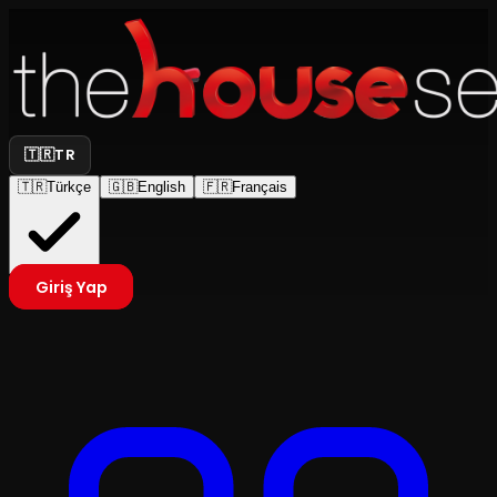
🇹🇷
TR
🇹🇷
Türkçe
🇬🇧
English
🇫🇷
Français
Giriş Yap