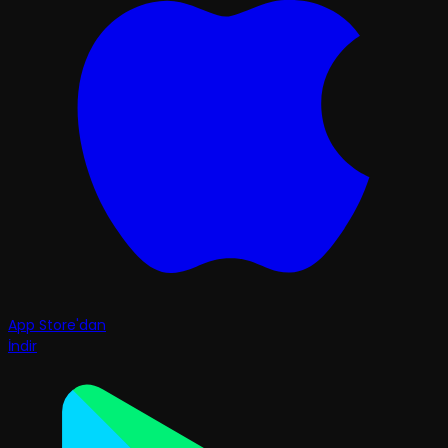
App Store'dan
İndir