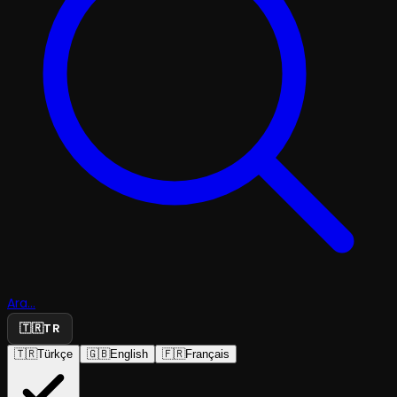
Ara...
🇹🇷
TR
🇹🇷
Türkçe
🇬🇧
English
🇫🇷
Français