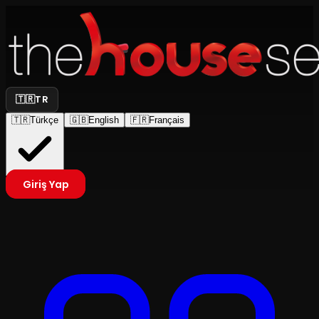
🇹🇷
TR
🇹🇷
Türkçe
🇬🇧
English
🇫🇷
Français
Giriş Yap