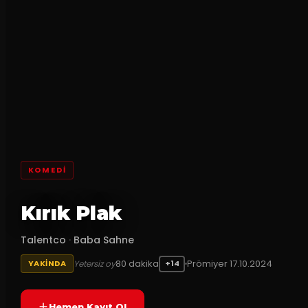
KOMEDI
Kırık Plak
Talentco
·
Baba Sahne
80
dakika
Prömiyer
17.10.2024
Yetersiz oy
YAKINDA
+14
Hemen Kayıt Ol