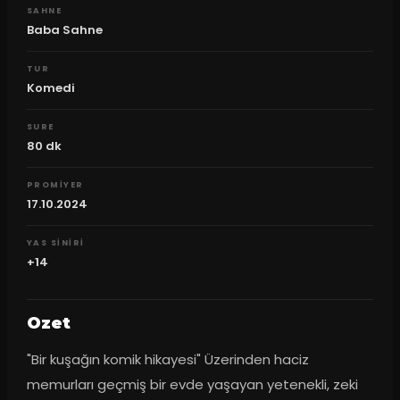
SAHNE
Baba Sahne
TUR
Komedi
SURE
80
dk
PROMIYER
17.10.2024
YAS SINIRI
+14
Ozet
"Bir kuşağın komik hikayesi" Üzerinden haciz 
memurları geçmiş bir evde yaşayan yetenekli, zeki 