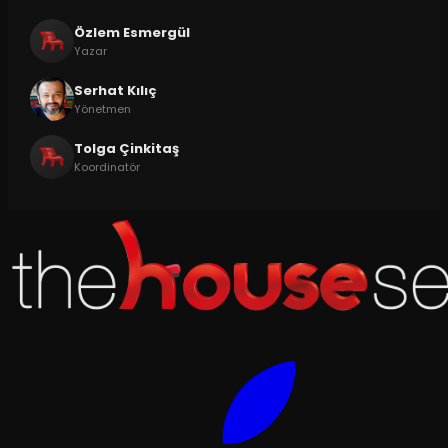
Özlem Esmergül
Yazar
Serhat Kılıç
Yönetmen
Tolga Çinkitaş
Koordinatör