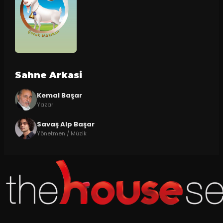
Sahne Arkasi
Kemal Başar
Yazar
Savaş Alp Başar
Yönetmen / Müzik