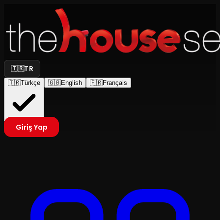
🇹🇷
TR
🇹🇷
Türkçe
🇬🇧
English
🇫🇷
Français
Giriş Yap