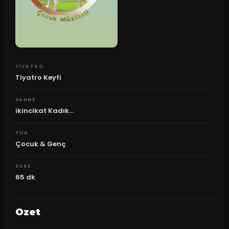
TIYATRO
Tiyatro Keyfi
SAHNE
ikincikat Kadık...
TUR
Çocuk & Genç
SURE
65
dk
Ozet