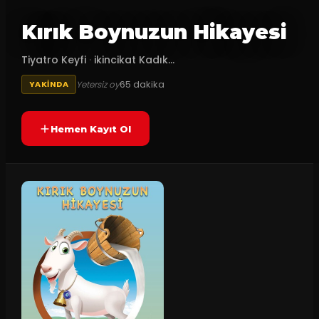
Kırık Boynuzun Hikayesi
Tiyatro Keyfi
·
ikincikat Kadık...
65
dakika
Yetersiz oy
YAKINDA
Hemen Kayıt Ol