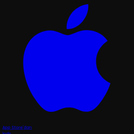
App Store'dan
İndir