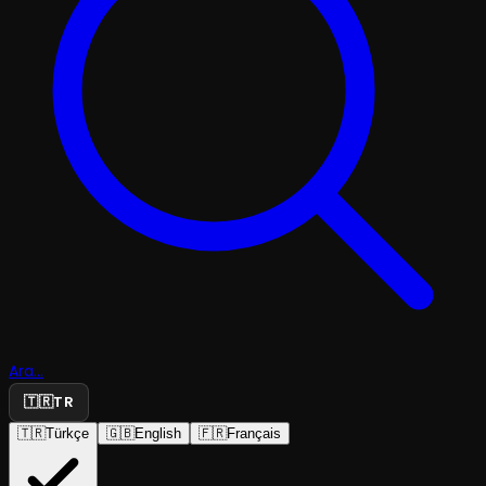
Ara...
🇹🇷
TR
🇹🇷
Türkçe
🇬🇧
English
🇫🇷
Français