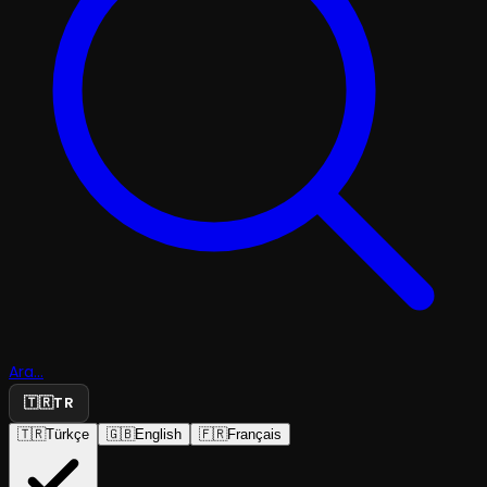
Ara...
🇹🇷
TR
🇹🇷
Türkçe
🇬🇧
English
🇫🇷
Français