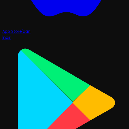
App Store'dan
İndir