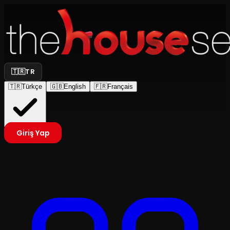
🇹🇷
TR
🇹🇷
Türkçe
🇬🇧
English
🇫🇷
Français
Giriş Yap