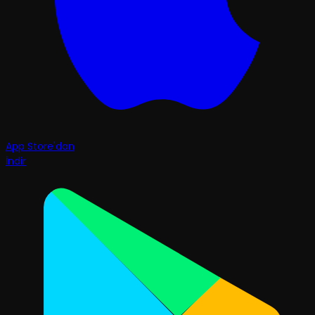
App Store'dan
İndir