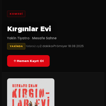
KOMEDI
Kırgınlar Evi
Yakîn Tiyatro
·
Mesafe Sahne
2
dakika
Prömiyer
18.08.2025
Yetersiz oy
YAKINDA
Hemen Kayıt Ol