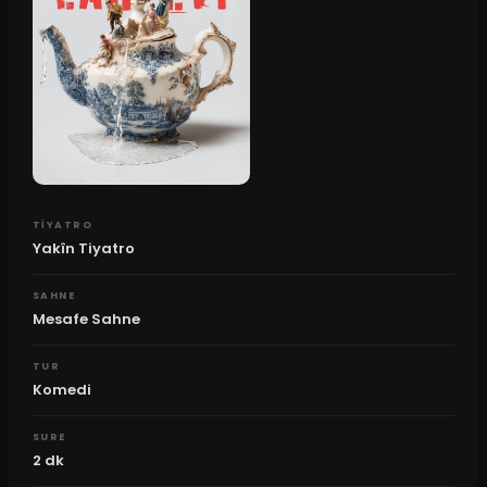
TIYATRO
Yakîn Tiyatro
SAHNE
Mesafe Sahne
TUR
Komedi
SURE
2
dk