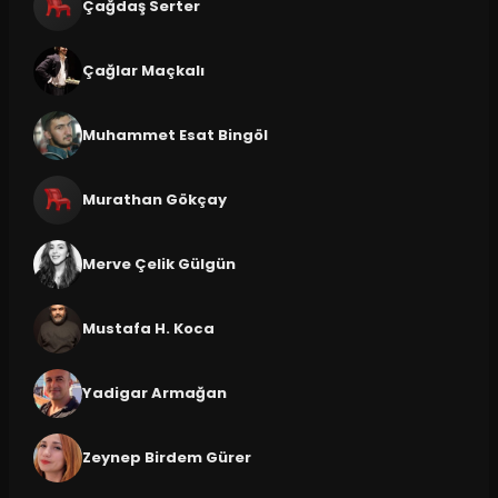
Çağdaş Serter
Çağlar Maçkalı
Muhammet Esat Bingöl
Murathan Gökçay
Merve Çelik Gülgün
Mustafa H. Koca
Yadigar Armağan
Zeynep Birdem Gürer