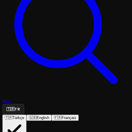
Ara...
🇹🇷
TR
🇹🇷
Türkçe
🇬🇧
English
🇫🇷
Français