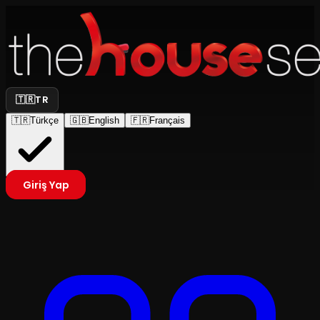
🇹🇷
TR
🇹🇷
Türkçe
🇬🇧
English
🇫🇷
Français
Giriş Yap