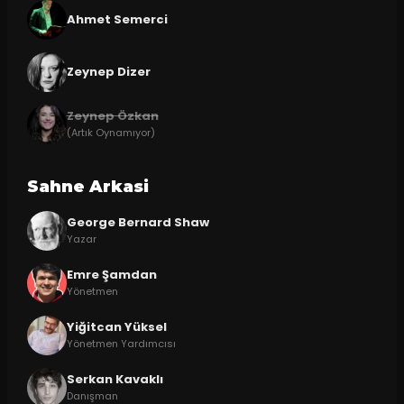
Ahmet Semerci
Zeynep Dizer
Zeynep Özkan
(Artık Oynamıyor)
Sahne Arkasi
George Bernard Shaw
Yazar
Emre Şamdan
Yönetmen
Yiğitcan Yüksel
Yönetmen Yardımcısı
Serkan Kavaklı
Danışman