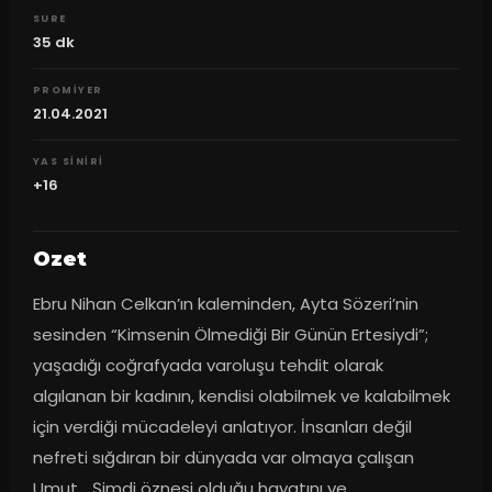
SURE
35
dk
PROMIYER
21.04.2021
YAS SINIRI
+16
Ozet
Ebru Nihan Celkan’ın kaleminden, Ayta Sözeri’nin 
sesinden “Kimsenin Ölmediği Bir Günün Ertesiydi”; 
yaşadığı coğrafyada varoluşu tehdit olarak 
algılanan bir kadının, kendisi olabilmek ve kalabilmek 
için verdiği mücadeleyi anlatıyor. İnsanları değil 
nefreti sığdıran bir dünyada var olmaya çalışan 
Umut… Şimdi öznesi olduğu hayatını ve 