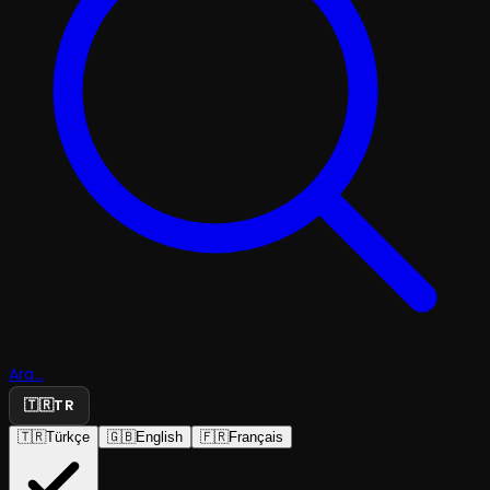
Ara...
🇹🇷
TR
🇹🇷
Türkçe
🇬🇧
English
🇫🇷
Français