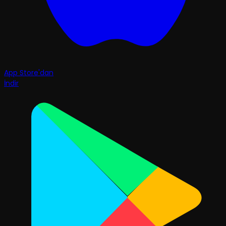
App Store'dan
İndir