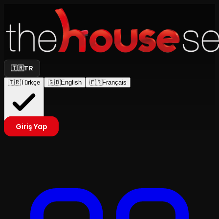
🇹🇷
TR
🇹🇷
Türkçe
🇬🇧
English
🇫🇷
Français
Giriş Yap