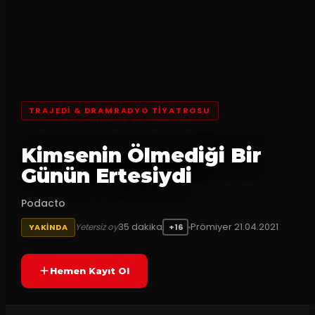
TRAJEDI & DRAMRADYO TIYATROSU
Kimsenin Ölmediği Bir
Günün Ertesiydi
Podacto
35
dakika
Prömiyer
21.04.2021
Yetersiz oy
YAKINDA
+16
Hemen Kayıt Ol