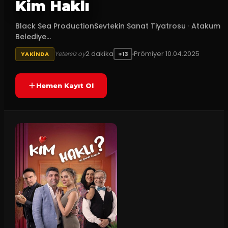
Kim Haklı
Black Sea ProductionSevtekin Sanat Tiyatrosu
·
Atakum
Belediye...
2
dakika
Prömiyer
10.04.2025
Yetersiz oy
YAKINDA
+13
Hemen Kayıt Ol