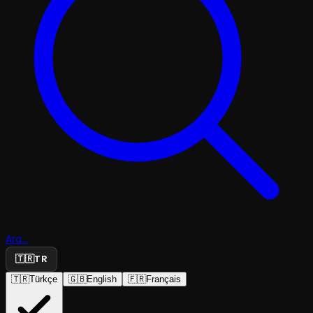
Ara...
🇹🇷
TR
🇹🇷
Türkçe
🇬🇧
English
🇫🇷
Français