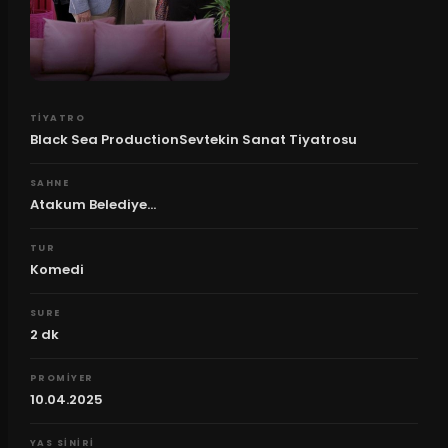
TIYATRO
Black Sea ProductionSevtekin Sanat Tiyatrosu
SAHNE
Atakum Belediye...
TUR
Komedi
SURE
2
dk
PROMIYER
10.04.2025
YAS SINIRI