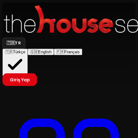
🇹🇷
TR
🇹🇷
Türkçe
🇬🇧
English
🇫🇷
Français
Giriş Yap