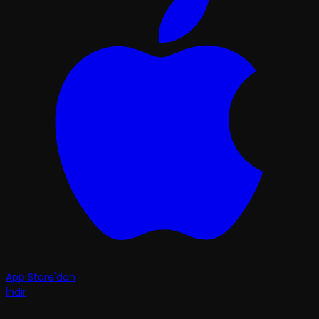
App Store'dan
İndir