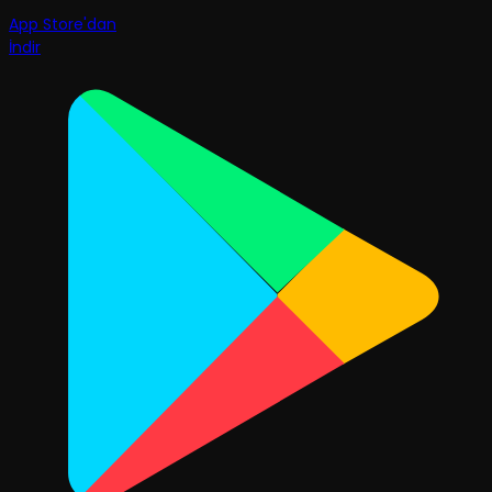
App Store'dan
İndir