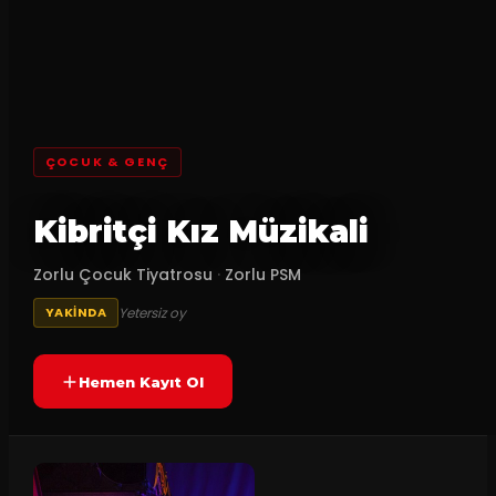
ÇOCUK & GENÇ
Kibritçi Kız Müzikali
Zorlu Çocuk Tiyatrosu
·
Zorlu PSM
Yetersiz oy
YAKINDA
Hemen Kayıt Ol