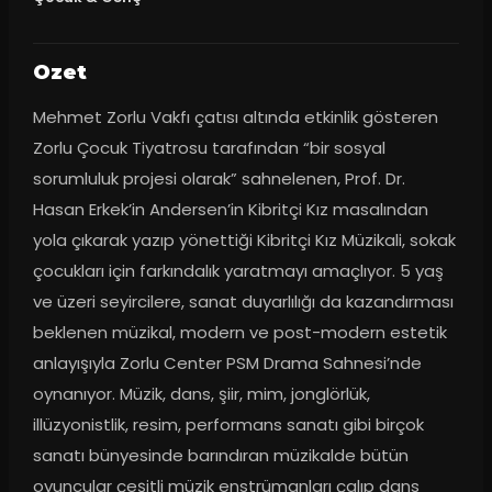
Ozet
Mehmet Zorlu Vakfı çatısı altında etkinlik gösteren 
Zorlu Çocuk Tiyatrosu tarafından “bir sosyal 
sorumluluk projesi olarak” sahnelenen, Prof. Dr. 
Hasan Erkek’in Andersen’in Kibritçi Kız masalından 
yola çıkarak yazıp yönettiği Kibritçi Kız Müzikali, sokak 
çocukları için farkındalık yaratmayı amaçlıyor. 5 yaş 
ve üzeri seyircilere, sanat duyarlılığı da kazandırması 
beklenen müzikal, modern ve post-modern estetik 
anlayışıyla Zorlu Center PSM Drama Sahnesi’nde 
oynanıyor. Müzik, dans, şiir, mim, jonglörlük, 
illüzyonistlik, resim, performans sanatı gibi birçok 
sanatı bünyesinde barındıran müzikalde bütün 
oyuncular çeşitli müzik enstrümanları çalıp dans 