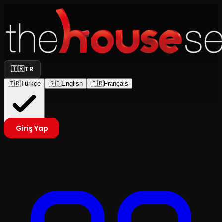
🇹🇷
TR
🇹🇷
Türkçe
🇬🇧
English
🇫🇷
Français
Giriş Yap