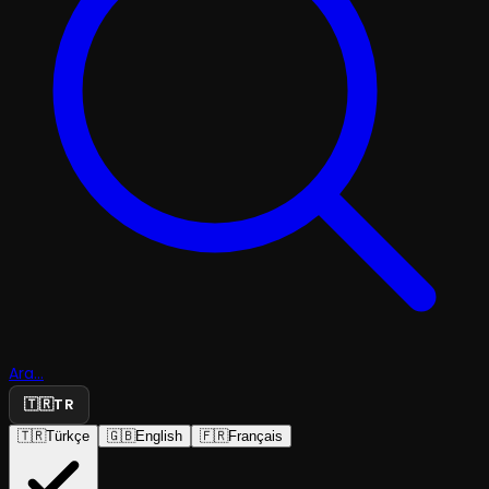
Ara...
🇹🇷
TR
🇹🇷
Türkçe
🇬🇧
English
🇫🇷
Français