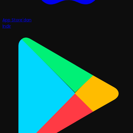
App Store'dan
İndir