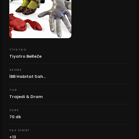
TIYATRO
Tiyatro BeReZe
SAHNE
İBB Habitat Sah...
TUR
Trajedi & Dram
SURE
70
dk
YAS SINIRI
+13