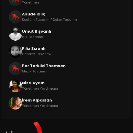
Yönetmen
Asude Kılıç
Kostüm Tasarım / Dekor Tasarım
Umut Rışvanlı
Işık Tasarımı
Filiz Sızanlı
Hareket Tasarımı
Per Torkild Thomsen
Müzik Tasarımı
Nisa Aydın
Yönetmen Yardımcısı
İrem Alpaslan
Yönetmen Yardımcısı