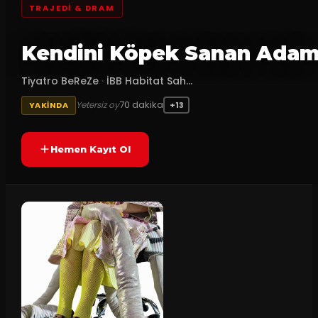
TRAJEDI & DRAM
Kendini Köpek Sanan Ada
Tiyatro BeReZe
·
İBB Habitat Sah...
70
dakika
Yetersiz oy
YAKINDA
+13
Hemen Kayıt Ol