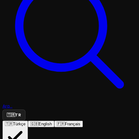
Ara...
🇹🇷
TR
🇹🇷
Türkçe
🇬🇧
English
🇫🇷
Français