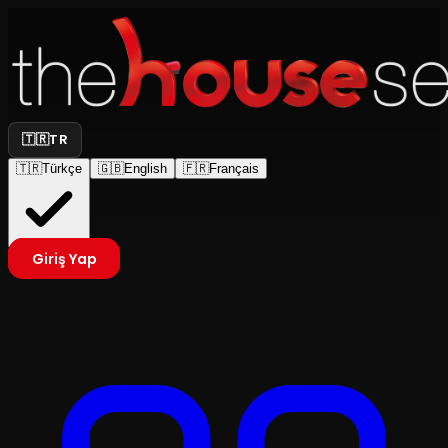
🇹🇷
TR
🇹🇷
Türkçe
🇬🇧
English
🇫🇷
Français
Giriş Yap