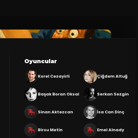
Oyuncular
Korel Cezayirli
Çiğdem Altuğ
Başak Boran Oksal
Serkan Sezgin
Sinan Aktezcan
İsa Can Dinç
Birsu Metin
Emel Alnady