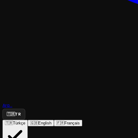
Kendime
Ara...
Kıyamam
🇹🇷
TR
🇹🇷
Türkçe
🇬🇧
English
🇫🇷
Français
Eskişehir B.B. Şehir Tiyatroları
·
Eskişehir Beled...