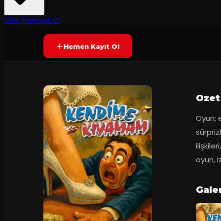
2
dakika
Yetersiz oy
YAKINDA
+9
Giriş Yap
Kayıt Ol
Hemen Kayıt Ol
Ozet
Oyun; e
sürpriz
ilişkile
oyun, 
Galer