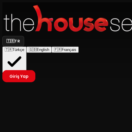
🇹🇷
TR
🇹🇷
Türkçe
🇬🇧
English
🇫🇷
Français
Giriş Yap