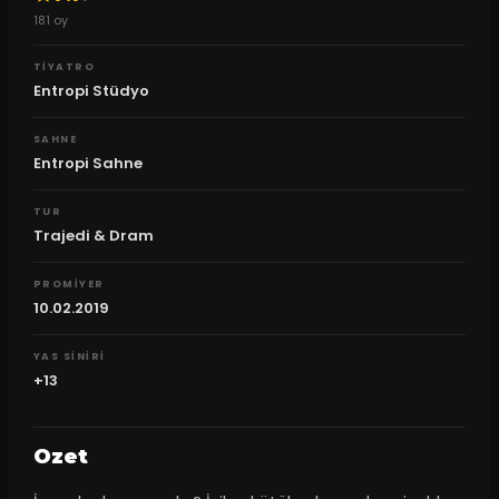
181
oy
TIYATRO
Entropi Stüdyo
SAHNE
Entropi Sahne
TUR
Trajedi & Dram
PROMIYER
10.02.2019
YAS SINIRI
+13
Ozet