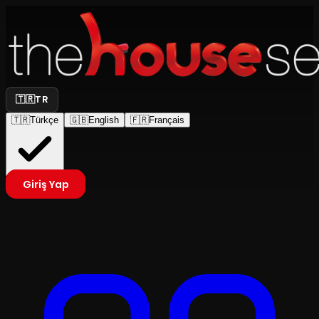
🇹🇷
TR
🇹🇷
Türkçe
🇬🇧
English
🇫🇷
Français
Giriş Yap