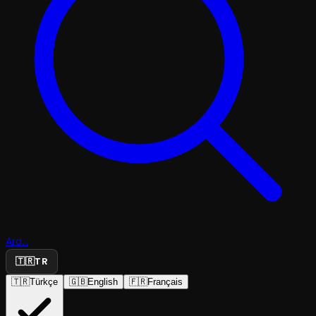
Ara...
🇹🇷
TR
🇹🇷
Türkçe
🇬🇧
English
🇫🇷
Français