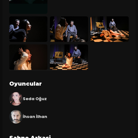
Oyuncular
Seda Oğuz
İhsan İlhan
Sahne Arkasi