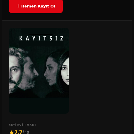
Hemen Kayıt Ol
SEYIRCI PUANI
7.7
/ 10