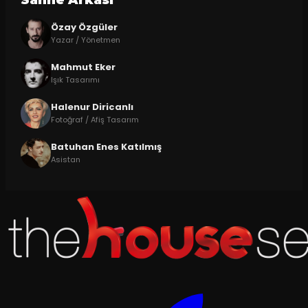
Özay Özgüler
Yazar / Yönetmen
Mahmut Eker
Işık Tasarımı
Halenur Diricanlı
Fotoğraf / Afiş Tasarım
Batuhan Enes Katılmış
Asistan