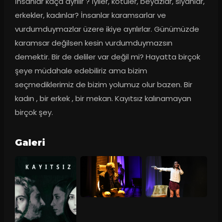
İnsanlar kaça ayrılır ? İyiler, kötüler, beyazlar, siyahlar, 
erkekler, kadınlar? İnsanlar karamsarlar ve 
vurdumduymazlar üzere ikiye ayrılırlar. Günümüzde 
karamsar değilsen kesin vurdumduymazsın 
demektir. Bir de deliler var değil mi? Hayatta birçok 
şeye müdahale edebiliriz ama bizim 
seçmediklerimiz de bizim yolumuz olur bazen. Bir 
kadın , bir erkek , bir mekan. Kayıtsız kalınamayan 
birçok şey.
Galeri