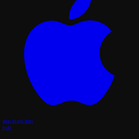
App Store'dan
İndir