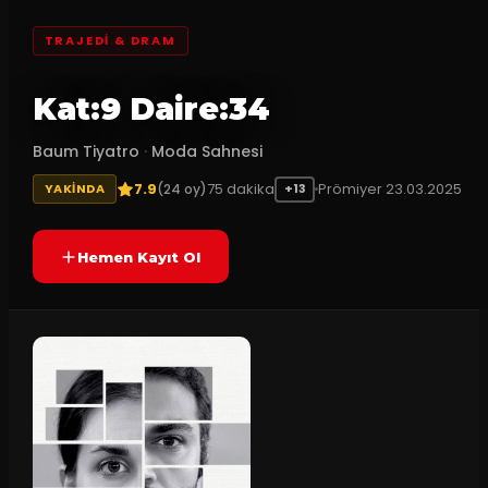
TRAJEDI & DRAM
Kat:9 Daire:34
Baum Tiyatro
·
Moda Sahnesi
7.9
75
dakika
Prömiyer
23.03.2025
(
24
oy)
YAKINDA
+13
Hemen Kayıt Ol