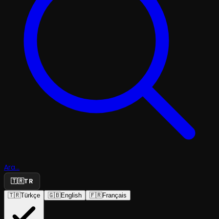
Ara...
🇹🇷
TR
🇹🇷
Türkçe
🇬🇧
English
🇫🇷
Français