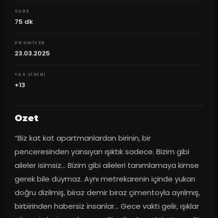
SURE
75
dk
PROMIYER
23.03.2025
YAS SINIRI
+13
Ozet
“Biz kat kat apartmanlardan birinin, bir 
penceresinden yansıyan ışıktık sadece. Bizim gibi 
aileler isimsiz… Bizim gibi aileleri tanımlamaya kimse 
gerek bile duymaz. Aynı metrekarenin içinde yukarı 
doğru dizilmiş, biraz demir biraz çimentoyla ayrılmış, 
birbirinden habersiz insanlar… Gece vakti gelir, ışıklar 