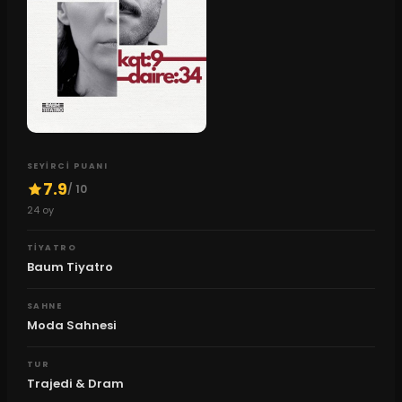
SEYIRCI PUANI
7.9
/ 10
24
oy
TIYATRO
Baum Tiyatro
SAHNE
Moda Sahnesi
TUR
Trajedi & Dram