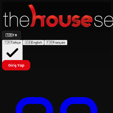
🇹🇷
TR
🇹🇷
Türkçe
🇬🇧
English
🇫🇷
Français
Giriş Yap