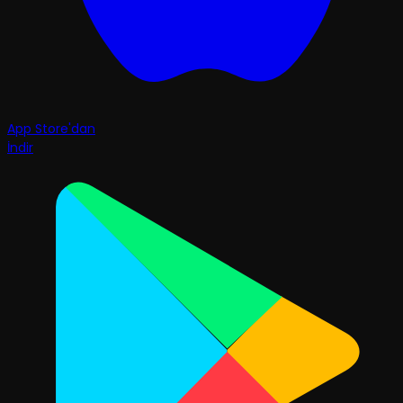
App Store'dan
İndir