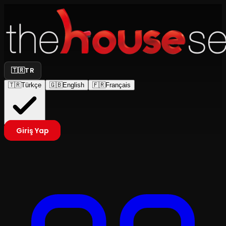
🇹🇷
TR
🇹🇷
Türkçe
🇬🇧
English
🇫🇷
Français
Giriş Yap