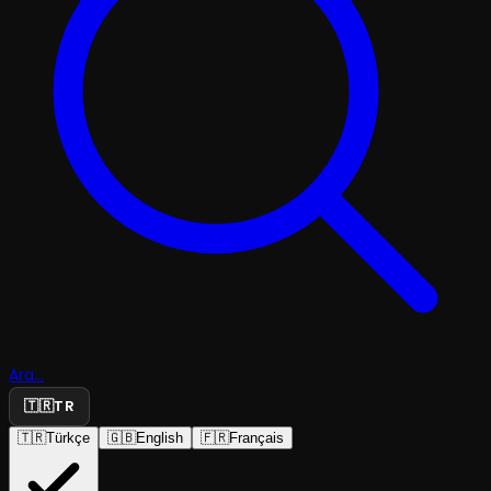
Ara...
🇹🇷
TR
🇹🇷
Türkçe
🇬🇧
English
🇫🇷
Français