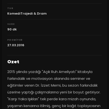
TUR
KomediTrajedi & Dram
SURE
90
dk
PROMIYER
27.03.2016
Ozet
2015 yılında yazdığı "Açık Ruh Ameliyatı" kitabıyla 
farkındalık ve motivasyon alanında seminer ve 
eğitimler veren Dr. İzzet Memi, bu sezon farkındalık 
üzerine yaptığı çalışmalarına yeni bir boyut getiriyor. 
"Karşı Yaka Işıkları" tek perde kara mizah oynunda, 
yaşamın kenarına itilmiş, genç bir kağıt toplayıcısının 