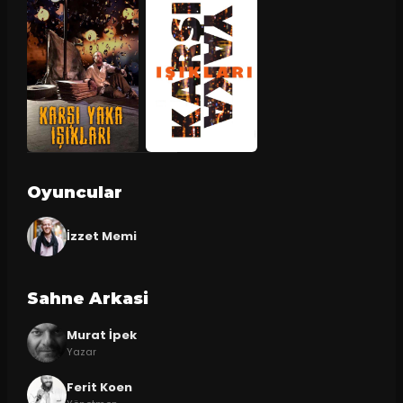
Oyuncular
İzzet Memi
Sahne Arkasi
Murat İpek
Yazar
Ferit Koen