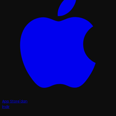
App Store'dan
İndir