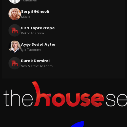
Yönetmen
Serpil Günseli
Müzik
Sırrı Topraktepe
Dekor Tasarım
Ayşe Sedef Ayter
Işık Tasarımı
Burak Demirel
Ses & Efekt Tasarım