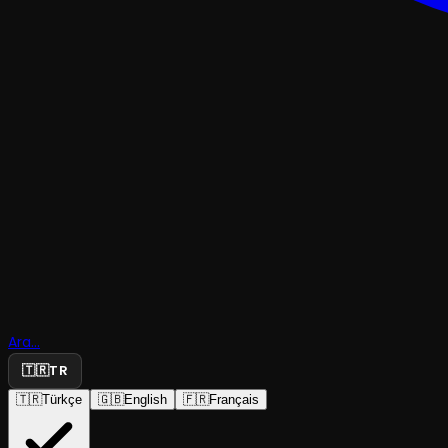
KOMEDI
Karımla
Ara...
Evleniyor
🇹🇷
TR
🇹🇷
Türkçe
🇬🇧
English
🇫🇷
Français
Adana Devlet Tiyatrosu