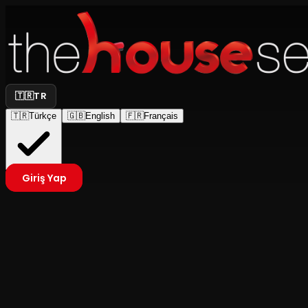
🇹🇷
TR
🇹🇷
Türkçe
🇬🇧
English
🇫🇷
Français
Giriş Yap