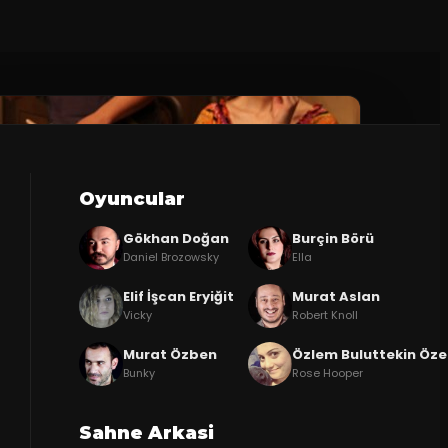
Oyuncular
Gökhan Doğan
Burçin Börü
Daniel Brozowsky
Ella
Elif İşcan Eryiğit
Murat Aslan
Vicky
Robert Knoll
Murat Özben
Özlem Buluttekin Öze
Bunky
Rose Hooper
Sahne Arkasi