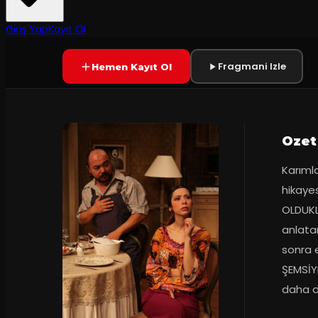
2
dakika
Prömiyer
27.12.2011
Yetersiz oy
YAKINDA
Giriş Yap
Kayıt Ol
Fragmani Izle
Hemen Kayıt Ol
Ozet
Karımla
hikayes
OLDUKLA
anlatan
sonra e
ŞEMSİYE
daha d