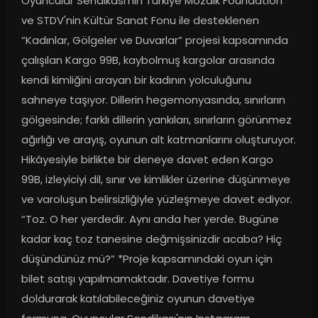
Oyuncular Sendikası'nın Türkiye Mozaik Foundation 
ve STDV'nin Kültür Sanat Fonu ile desteklenen 
“Kadınlar, Gölgeler ve Duvarlar” projesi kapsamında 
çalışılan Kargo 99B, kaybolmuş kargolar arasında 
kendi kimliğini arayan bir kadının yolculuğunu 
sahneye taşıyor. Dillerin hegemonyasında, sınırların 
gölgesinde; farklı dillerin yankıları, sınırların görünmez 
ağırlığı ve arayış, oyunun alt katmanlarını oluşturuyor. 
Hikâyesiyle birlikte bir deneye davet eden Kargo 
99B, izleyiciyi dil, sınır ve kimlikler üzerine düşünmeye 
ve varoluşun belirsizliğiyle yüzleşmeye davet ediyor. 
“Toz. O her yerdedir. Aynı anda her yerde. Bugüne 
kadar kaç toz tanesine değmişsinizdir acaba? Hiç 
düşündünüz mü?” *Proje kapsamındaki oyun için 
bilet satışı yapılmamaktadır. Davetiye formu 
doldurarak katılabileceğiniz oyunun davetiye 