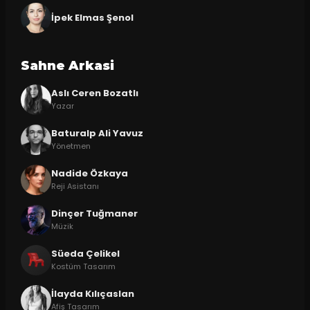
İpek Elmas Şenol
Sahne Arkasi
Aslı Ceren Bozatlı
Yazar
Baturalp Ali Yavuz
Yönetmen
Nadide Özkaya
Reji Asistanı
Dinçer Tuğmaner
Müzik
Süeda Çelikel
Kostüm Tasarım
İlayda Kılıçaslan
Afiş Tasarım