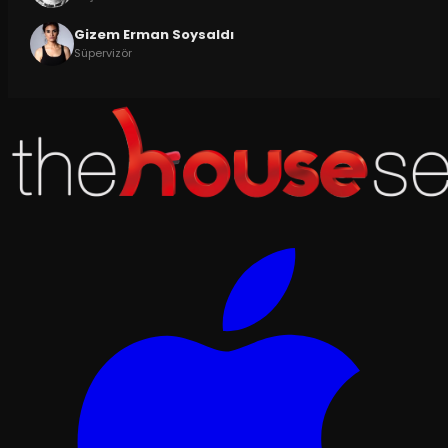
Gizem Erman Soysaldı
Süpervizör