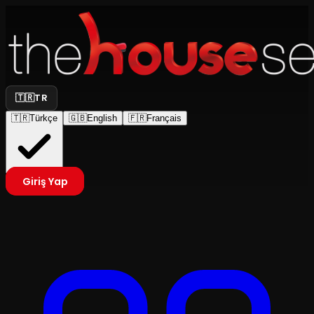
🇹🇷
TR
🇹🇷
Türkçe
🇬🇧
English
🇫🇷
Français
Giriş Yap