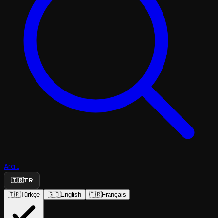
Ara...
🇹🇷
TR
🇹🇷
Türkçe
🇬🇧
English
🇫🇷
Français