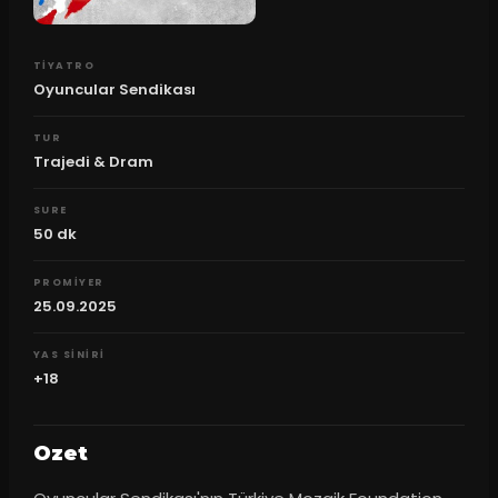
TIYATRO
Oyuncular Sendikası
TUR
Trajedi & Dram
SURE
50
dk
PROMIYER
25.09.2025
YAS SINIRI
+18
Ozet