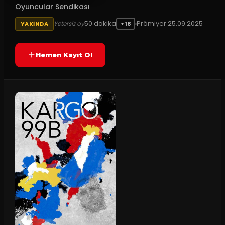
Oyuncular Sendikası
50
dakika
Prömiyer
25.09.2025
Yetersiz oy
YAKINDA
+18
Hemen Kayıt Ol