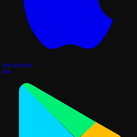
App Store'dan
İndir