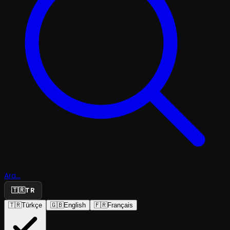
Ara...
🇹🇷
TR
🇹🇷
Türkçe
🇬🇧
English
🇫🇷
Français