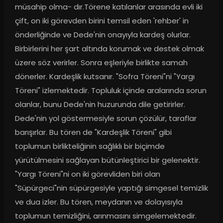
müsahip olma- dır.Törene katılanlar arasında evli iki 
çift, on iki görevden birini temsil eden 'rehber' in 
önderliğinde ve Dede'nin onayıyla kardeş olurlar. 
Birbirlerini her şart altında korumak ve destek olmak 
üzere söz verirler. Sonra eşleriyle birlikte samah 
dönerler. Kardeşlik kutsanır. "Sofra Töreni"ni "Yargı 
Töreni" izlemektedir. Topluluk içinde aralarında sorun 
olanlar, bunu Dede'nin huzurunda dile getirirler. 
Dede'nin yol göstermesiyle sorun çözülür, taraflar 
barışırlar. Bu tören de "Kardeşlik Töreni" gibi 
toplumun birlikteliğinin sağlıklı bir biçimde 
yürütülmesini sağlayan bütünleştirici bir gelenektir. 
"Yargı Töreni"ni on iki görevliden biri olan 
"Süpürgeci"nin süpürgesiyle yaptığı simgesel temizlik 
ve dua izler. Bu tören, meydanın ve dolayısıyla 
toplumun temizliğini, arınmasını simgelemektedir. 