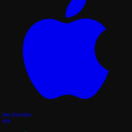
App Store'dan
İndir