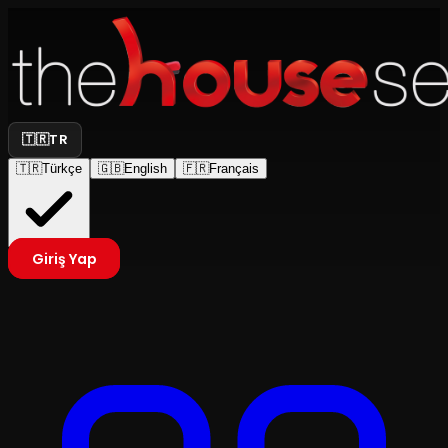
🇹🇷
TR
🇹🇷
Türkçe
🇬🇧
English
🇫🇷
Français
Giriş Yap