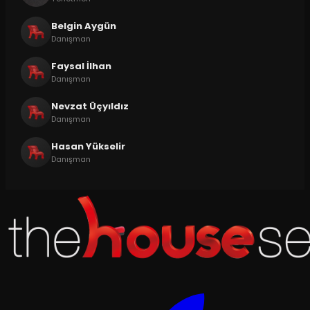
Belgin Aygün
Danışman
Faysal İlhan
Danışman
Nevzat Üçyıldız
Danışman
Hasan Yükselir
Danışman