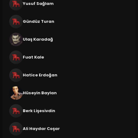
Yusuf Sağlam
Gündüz Turan
Ulaş Karadağ
Fuat Kale
Hatice Erdoğan
Hüseyin Baylan
Berk Lişesivdin
Ali Haydar Coşar