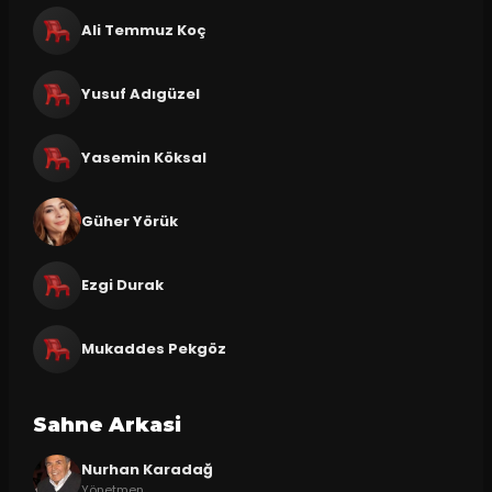
Ali Temmuz Koç
Yusuf Adıgüzel
Yasemin Köksal
Güher Yörük
Ezgi Durak
Mukaddes Pekgöz
Sahne Arkasi
Nurhan Karadağ
Yönetmen