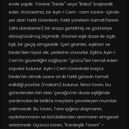
evde yapılır. Törene "Dede" veya "Baba" başkanlık 
eder. Gösterimiz, bir Ayin-i Cem -cem töreni- içinde 
yer alan farklı törenlerin, farklı yörelerin Samah'larının 
(dini danslarının) bir araya getirilmiş ve gösteriye 
dönüştürülmüş biçimidir. Gösteri eşik duası ile açılır. 
Eşik, bir geçiş simgesidir. İçeri girenler, eşikten ve 
Dede'den niyaz alır, yerlerine otururlar. Eşikte Ayin-i 
Cem'in güvenliğini sağlayan "gözcü"leri temsil eden 
sopalar bulunur. Ayin-i Cem töreninde başta 
Dede'nin olmak üzere on iki farklı görevin temsil 
edildiği postlar (makam) bulunur. İkinci tören, bu 
görevlerden biri olan 'çerağcı'nın duası eşliğinde 
yardımcıları ile birlikte meydanı çevreleyen mumları 
yakmasıdır. Bu tören, Tanrı ışığına ulaşmanın, 
aydınlanmanın ve kötülüklerden arınmanın simgesel 
anlatımıdır. Üçüncü tören, "Kardeşlik Töreni" – 