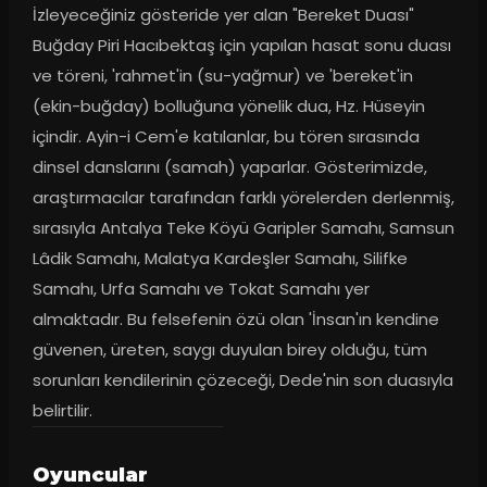
İzleyeceğiniz gösteride yer alan "Bereket Duası" 
Buğday Piri Hacıbektaş için yapılan hasat sonu duası 
ve töreni, 'rahmet'in (su-yağmur) ve 'bereket'in 
(ekin-buğday) bolluğuna yönelik dua, Hz. Hüseyin 
içindir. Ayin-i Cem'e katılanlar, bu tören sırasında 
dinsel danslarını (samah) yaparlar. Gösterimizde, 
araştırmacılar tarafından farklı yörelerden derlenmiş, 
sırasıyla Antalya Teke Köyü Garipler Samahı, Samsun 
Lâdik Samahı, Malatya Kardeşler Samahı, Silifke 
Samahı, Urfa Samahı ve Tokat Samahı yer 
almaktadır. Bu felsefenin özü olan 'İnsan'ın kendine 
güvenen, üreten, saygı duyulan birey olduğu, tüm 
sorunları kendilerinin çözeceği, Dede'nin son duasıyla 
belirtilir.
Oyuncular