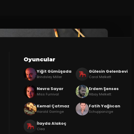
Oyuncular
Yiğit Gümüşada
Gülesin Gelenbevi
Brindsley Miller
Carol Melkett
Nevra Sayar
Erdem Şenses
Miss Furnival
Albay Melkett
Kemal Çatmaz
Fatih Yağlıcan
Harold Gorringe
Schuppanzige
İlayda Alakoç
Clea