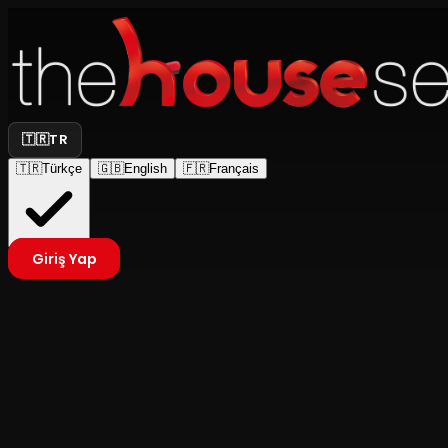
🇹🇷
TR
🇹🇷
Türkçe
🇬🇧
English
🇫🇷
Français
Giriş Yap