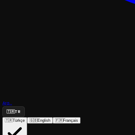
KOMEDI
Karanlıkta
Ara...
Komedi
🇹🇷
TR
🇹🇷
Türkçe
🇬🇧
English
🇫🇷
Français
Konya Devlet Tiyatrosu
·
Çorum Devlet Ti...