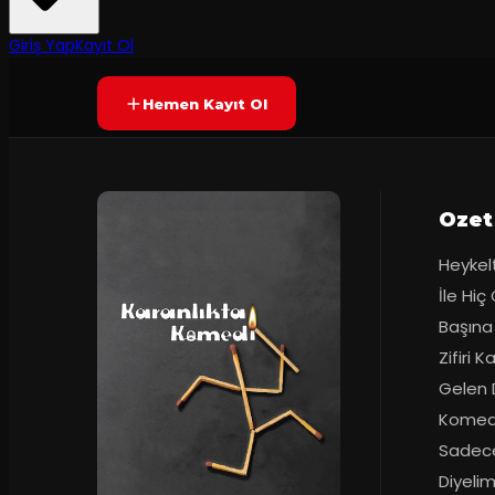
8.1
2
dakika
Prömiyer
24.11.20
(
10
oy)
YAKINDA
+13
Giriş Yap
Kayıt Ol
Hemen Kayıt Ol
Ozet
Heykelt
İle Hiç
Başına 
Zifiri 
Gelen D
Komediy
Sadece
Diyelim