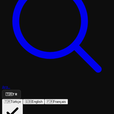
Ara...
🇹🇷
TR
🇹🇷
Türkçe
🇬🇧
English
🇫🇷
Français