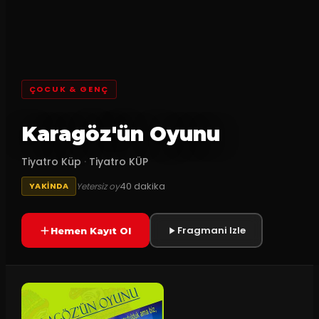
ÇOCUK & GENÇ
Karagöz'ün Oyunu
Tiyatro Küp
·
Tiyatro KÜP
40
dakika
Yetersiz oy
YAKINDA
Fragmani Izle
Hemen Kayıt Ol