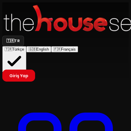
🇹🇷
TR
🇹🇷
Türkçe
🇬🇧
English
🇫🇷
Français
Giriş Yap