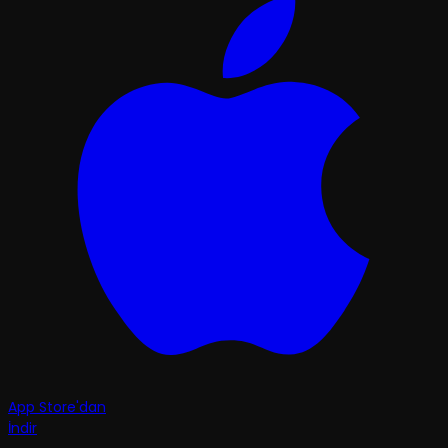
App Store'dan
İndir