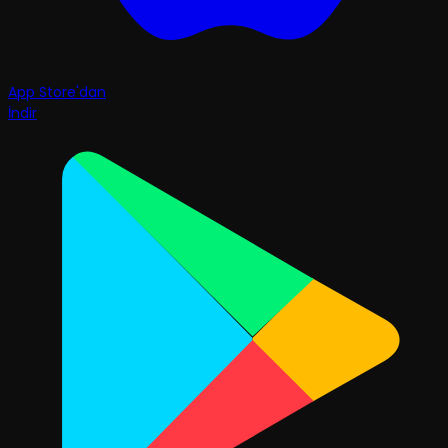
App Store'dan
İndir