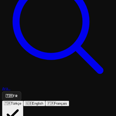
Ara...
🇹🇷
TR
🇹🇷
Türkçe
🇬🇧
English
🇫🇷
Français