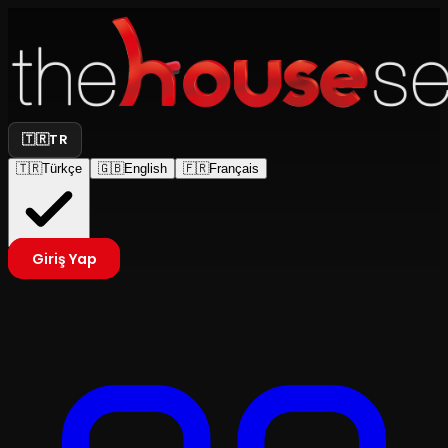
🇹🇷
TR
🇹🇷
Türkçe
🇬🇧
English
🇫🇷
Français
Giriş Yap