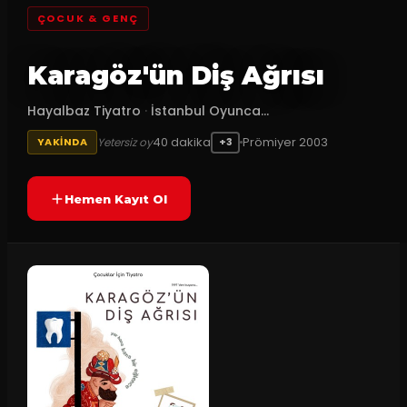
ÇOCUK & GENÇ
Karagöz'ün Diş Ağrısı
Hayalbaz Tiyatro
·
İstanbul Oyunca...
40
dakika
Prömiyer
2003
Yetersiz oy
YAKINDA
+3
Hemen Kayıt Ol