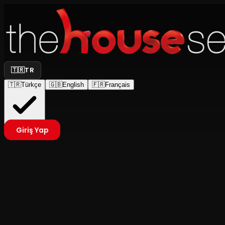
🇹🇷
TR
🇹🇷
Türkçe
🇬🇧
English
🇫🇷
Français
Giriş Yap