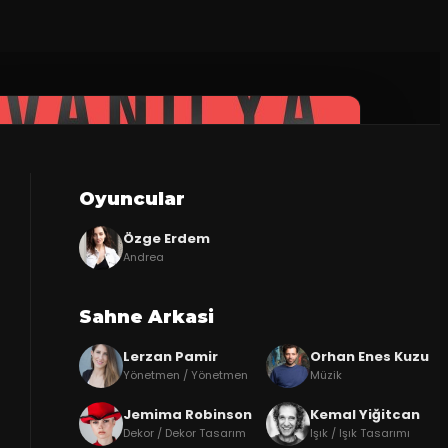
Oyuncular
Özge Erdem
Andrea
Sahne Arkasi
Lerzan Pamir
Orhan Enes Kuzu
Yönetmen / Yönetmen
Müzik
Jemima Robinson
Kemal Yiğitcan
Dekor / Dekor Tasarım
Işık / Işık Tasarımı