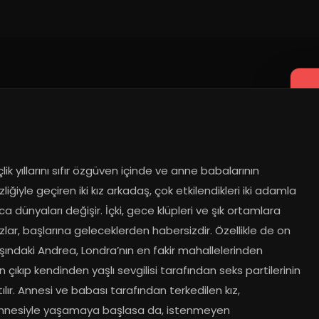
çlik yıllarını sıfır özgüven içinde ve anne babalarının 
zliğiyle geçiren iki kız arkadaş, çok etkilendikleri iki adamla 
ca dünyaları değişir. İçki, gece klüpleri ve şık ortamlara 
zlar, başlarına geleceklerden habersizdir. Özellikle de on 
ındaki Andrea, Londra’nın en fakir mahallelerinden 
n çıkıp kendinden yaşlı sevgilisi tarafından seks partilerinin 
tılır. Annesi ve babası tarafından terkedilen kız, 
nesiyle yaşamaya başlasa da, istenmeyen 