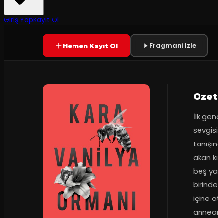
80
dakika
Prömiyer
27.11.2014
Yetersiz oy
YAKINDA
Giriş Yap
Kayıt Ol
Fragmani Izle
Hemen Kayıt Ol
Ozet
İlk gen
sevgisi
tanışın
akan kı
beş yaş
birinde
içine a
annean