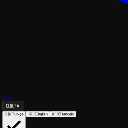
TRAJEDI & DRAM
Kara Vanil
Ara...
Ormanı
🇹🇷
TR
🇹🇷
Türkçe
🇬🇧
English
🇫🇷
Français
Talimhane Tiyatrosu