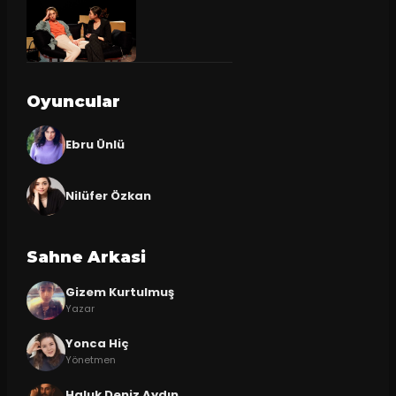
Oyuncular
Ebru Ünlü
Nilüfer Özkan
Sahne Arkasi
Gizem Kurtulmuş
Yazar
Yonca Hiç
Yönetmen
Haluk Deniz Aydın