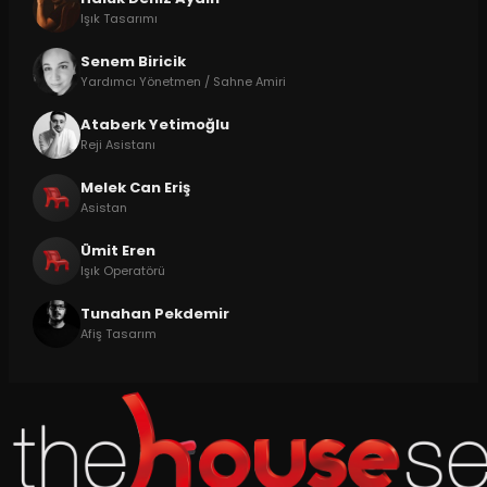
Işık Tasarımı
Senem Biricik
Yardımcı Yönetmen / Sahne Amiri
Ataberk Yetimoğlu
Reji Asistanı
Melek Can Eriş
Asistan
Ümit Eren
Işık Operatörü
Tunahan Pekdemir
Afiş Tasarım