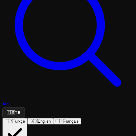
Ara...
🇹🇷
TR
🇹🇷
Türkçe
🇬🇧
English
🇫🇷
Français