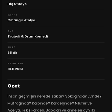
Hiç Stüdyo
SAHNE
Cihangir Atölye...
TUR
Trajedi & DramKomedi
SURE
65
dk
PROMIYER
18.11.2023
Ozet
İnsan geçmişini nerede saklar? Sokağında? Evinde? 
Mutfağında? Kalbinde? Kardeşinde? Nilüfer ve 
Açelya, iki kız kardeş. Babaları ve anneleri aynı iki 