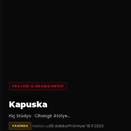
TRAJEDI & DRAMKOMEDI
Kapuska
Hiç Stüdyo
·
Cihangir Atölye...
65
dakika
Prömiyer
18.11.2023
Yetersiz oy
YAKINDA