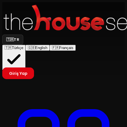
🇹🇷
TR
🇹🇷
Türkçe
🇬🇧
English
🇫🇷
Français
Giriş Yap