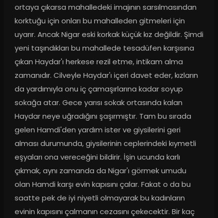
ortaya çıkarsa mahalledeki imajının sarsılmasından 
korktuğu için onları bu mahalleden gitmeleri için 
uyarır. Ancak Nigar eski korkak küçük kız değildir. Şimdi 
yeni taşındıkları bu mahallede tesadüfen karşısına 
çıkan Haydar'ı herkese rezil etme, intikam alma 
zamanıdır. Cilveyle Haydar'ı içeri davet eder, kızların 
da yardımıyla onu iç çamaşırlarına kadar soyup 
sokağa atar. Gece yarısı sokak ortasında kalan 
Haydar neye uğradığını şaşırmıştır. Tam bu sırada 
gelen Hamdi'den yardım ister ve giysilerini geri 
alması durumunda, giysilerinin ceplerindeki kıymetli 
eşyaları ona vereceğini bildirir. İşin ucunda karlı 
çıkmak, aynı zamanda da Nigar'ı görmek umudu 
olan Hamdi karşı evin kapısını çalar. Fakat o da bu 
saatte pek de iyi niyetli olmayarak bu kadınların 
evinin kapısını çalmanın cezasını çekecektir. Bir kaç 