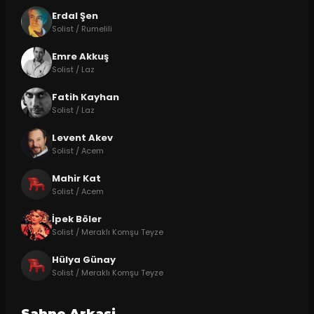
Erdal Şen
Solist / Rumelili
Emre Akkuş
Solist / Laz
Fatih Kayhan
Solist / Laz
Levent Akev
Solist / Acem
Mahir Kat
Solist / Acem
İpek Böler
Solist / Meraklı Komşu Teyze
Hülya Günay
Solist / Meraklı Komşu Teyze