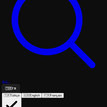
Ara...
🇹🇷
TR
🇹🇷
Türkçe
🇬🇧
English
🇫🇷
Français