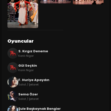
Oyuncular
S. Kırgız Deneme
Kanlı Nigar
Gül Seçkin
Kanlı Nigar
F. Huriye Apaydın
Solist / Şetaret
Sema Özer
Solist / Şetaret
Şule Başkaynak Bengier