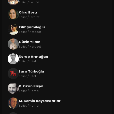
Solist / Letafet
Olça Bora
Solist / Letafet
Filiz Şamiloğlu
Solist / Nefaset
Güzin Yıldız
Solist / Nefaset
Serap Armağan
Solist / Ülfet
Lara Türkoğlu
Solist / Ülfet
K. Okan Başel
Solist / Hamdi
M. Semih Bayrakdarlar
Solist / Hamdi