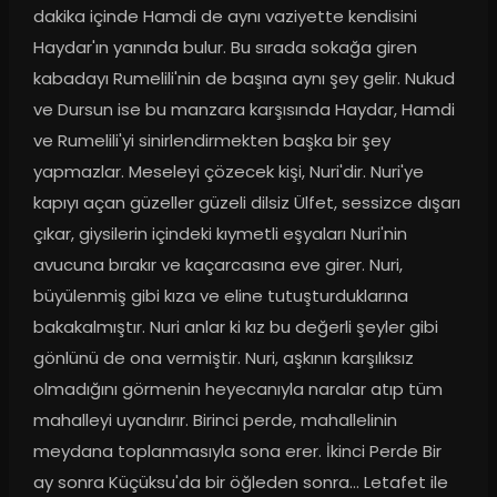
dakika içinde Hamdi de aynı vaziyette kendisini 
Haydar'ın yanında bulur. Bu sırada sokağa giren 
kabadayı Rumelili'nin de başına aynı şey gelir. Nukud 
ve Dursun ise bu manzara karşısında Haydar, Hamdi 
ve Rumelili'yi sinirlendirmekten başka bir şey 
yapmazlar. Meseleyi çözecek kişi, Nuri'dir. Nuri'ye 
kapıyı açan güzeller güzeli dilsiz Ülfet, sessizce dışarı 
çıkar, giysilerin içindeki kıymetli eşyaları Nuri'nin 
avucuna bırakır ve kaçarcasına eve girer. Nuri, 
büyülenmiş gibi kıza ve eline tutuşturduklarına 
bakakalmıştır. Nuri anlar ki kız bu değerli şeyler gibi 
gönlünü de ona vermiştir. Nuri, aşkının karşılıksız 
olmadığını görmenin heyecanıyla naralar atıp tüm 
mahalleyi uyandırır. Birinci perde, mahallelinin 
meydana toplanmasıyla sona erer. İkinci Perde Bir 
ay sonra Küçüksu'da bir öğleden sonra... Letafet ile 