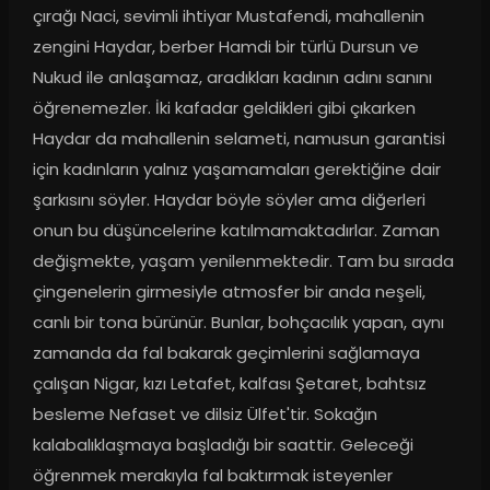
çırağı Naci, sevimli ihtiyar Mustafendi, mahallenin 
zengini Haydar, berber Hamdi bir türlü Dursun ve 
Nukud ile anlaşamaz, aradıkları kadının adını sanını 
öğrenemezler. İki kafadar geldikleri gibi çıkarken 
Haydar da mahallenin selameti, namusun garantisi 
için kadınların yalnız yaşamamaları gerektiğine dair 
şarkısını söyler. Haydar böyle söyler ama diğerleri 
onun bu düşüncelerine katılmamaktadırlar. Zaman 
değişmekte, yaşam yenilenmektedir. Tam bu sırada 
çingenelerin girmesiyle atmosfer bir anda neşeli, 
canlı bir tona bürünür. Bunlar, bohçacılık yapan, aynı 
zamanda da fal bakarak geçimlerini sağlamaya 
çalışan Nigar, kızı Letafet, kalfası Şetaret, bahtsız 
besleme Nefaset ve dilsiz Ülfet'tir. Sokağın 
kalabalıklaşmaya başladığı bir saattir. Geleceği 
öğrenmek merakıyla fal baktırmak isteyenler 