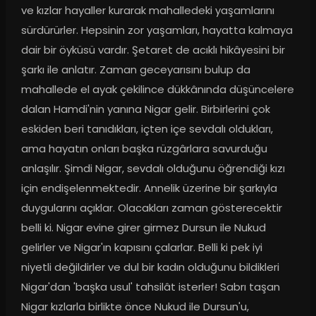
ve kızlar hayaller kurarak mahalledeki yaşamlarını 
sürdürürler. Hepsinin zor yaşamları, hayatta kalmaya 
dair bir öyküsü vardır. Şetaret de acıklı hikâyesini bir 
şarkı ile anlatır. Zaman geceyarısını bulup da 
mahallede el ayak çekilince dükkânında düşüncelere 
dalan Hamdi'nin yanına Nigar gelir. Birbirlerini çok 
eskiden beri tanıdıkları, içten içe sevdalı oldukları, 
ama hayatın onları başka rüzgârlara savurduğu 
anlaşılır. Şimdi Nigar, sevdalı olduğunu öğrendiği kızı 
için endişelenmektedir. Annelik üzerine bir şarkıyla 
duygularını açıklar. Olacakları zaman gösterecektir 
belli ki. Nigar evine girer girmez Dursun ile Nukud 
gelirler ve Nigar'ın kapısını çalarlar. Belli ki pek iyi 
niyetli değildirler ve dul bir kadın olduğunu bildikleri 
Nigar'dan 'başka usul' tahsilât isterler! Sabrı taşan 
Nigar kızlarla birlikte önce Nukud ile Dursun'u, 