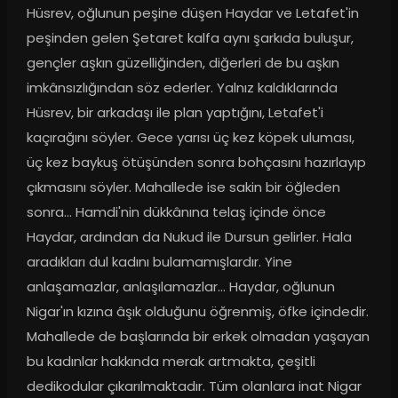
Hüsrev, oğlunun peşine düşen Haydar ve Letafet'in 
peşinden gelen Şetaret kalfa aynı şarkıda buluşur, 
gençler aşkın güzelliğinden, diğerleri de bu aşkın 
imkânsızlığından söz ederler. Yalnız kaldıklarında 
Hüsrev, bir arkadaşı ile plan yaptığını, Letafet'i 
kaçırağını söyler. Gece yarısı üç kez köpek uluması, 
üç kez baykuş ötüşünden sonra bohçasını hazırlayıp 
çıkmasını söyler. Mahallede ise sakin bir öğleden 
sonra... Hamdi'nin dükkânına telaş içinde önce 
Haydar, ardından da Nukud ile Dursun gelirler. Hala 
aradıkları dul kadını bulamamışlardır. Yine 
anlaşamazlar, anlaşılamazlar... Haydar, oğlunun 
Nigar'ın kızına âşık olduğunu öğrenmiş, öfke içindedir. 
Mahallede de başlarında bir erkek olmadan yaşayan 
bu kadınlar hakkında merak artmakta, çeşitli 
dedikodular çıkarılmaktadır. Tüm olanlara inat Nigar 