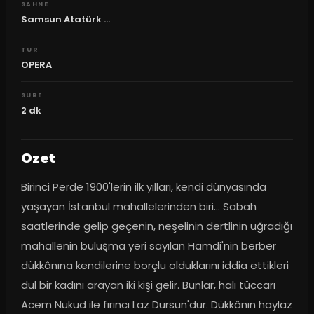
SAHNE
Samsun Atatürk ...
TUR
OPERA
SURE
2
dk
Ozet
Birinci Perde 1900'lerin ilk yılları, kendi dünyasında 
yaşayan İstanbul mahallelerinden biri... Sabah 
saatlerinde gelip geçenin, neşelinin dertlinin uğradığı 
mahallenin buluşma yeri sayılan Hamdi'nin berber 
dükkânına kendilerine borçlu olduklarını iddia ettikleri 
dul bir kadını arayan iki kişi gelir. Bunlar, halı tüccarı 
Acem Nukud ile fırıncı Laz Dursun'dur. Dükkânın haylaz 