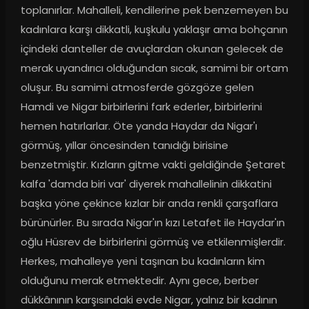
toplanırlar. Mahalleli, kendilerine pek benzemeyen bu 
kadınlara karşı dikkatli, kuşkulu yaklaşır ama bohçanın 
içindeki danteller de avuçlardan okunan gelecek de 
merak uyandırıcı olduğundan sıcak, samimi bir ortam 
oluşur. Bu samimi atmosferde gözgöze gelen 
Hamdi ve Nigar birbirlerini fark ederler, birbirlerini 
hemen hatırlarlar. Öte yanda Haydar da Nigar'ı 
görmüş, yıllar öncesinden tanıdığı birisine 
benzetmiştir. Kızların gitme vakti geldiğinde Şetaret 
kalfa 'damda biri var' diyerek mahallelinin dikkatini 
başka yöne çekince kızlar bir anda renkli çarşaflara 
bürünürler. Bu sırada Nigar'ın kızı Letafet ile Haydar'ın 
oğlu Hüsrev de birbirlerini görmüş ve etkilenmişlerdir. 
Herkes, mahalleye yeni taşınan bu kadınların kim 
olduğunu merak etmektedir. Aynı gece, berber 
dükkânının karşısındaki evde Nigar, yalnız bir kadının 