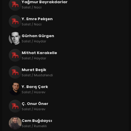
Yağmur Bayrakdarlar
Solist / Naci
Y. Emre Pekşen
Solist / Naci
Gürhan Gürgen
Solist / Haydar
Mithat Karakelle
Solist / Haydar
Murat Beşik
Solist / Mustafendi
Y. Barış Çark
Solist / Hüsrev
Ç. Onur Öner
Solist / Hüsrev
Cem Buğdaycı
Solist / Rumelili