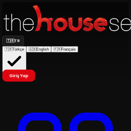
🇹🇷
TR
🇹🇷
Türkçe
🇬🇧
English
🇫🇷
Français
Giriş Yap