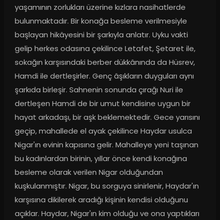
yaşamının zorlukları üzerine kızlara nasihatlerde 
bulunmaktadır. Bir konağa besleme verilmesiyle 
başlayan hikâyesini bir şarkıyla anlatır. Uyku vakti 
gelip herkes odasına çekilince Letafet, Şetaret ile, 
sokağın karşısındaki berber dükkânında da Hüsrev, 
Hamdi ile dertleşirler. Genç âşıkların duyguları aynı 
şarkıda birleşir. Sahnenin sonunda çırağı Nuri ile 
dertleşen Hamdi de bir umut kendisine uygun bir 
hayat arkadaşı, bir aşk beklemektedir. Gece yarısını 
geçip, mahallede el ayak çekilince Haydar usulca 
Nigar'ın evinin kapısına gelir. Mahalleye yeni taşınan 
bu kadınlardan birinin, yıllar önce kendi konağına 
besleme olarak verilen Nigar olduğundan 
kuşkulanmıştır. Nigar, bu sorguya sinirlenir, Haydar'ın 
karşısına dikilerek aradığı kişinin kendisi olduğunu 
açıklar. Haydar, Nigar'ın kim olduğu ve ona yaptıkları 