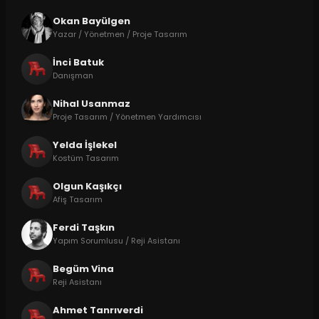
Okan Bayülgen
Yazar / Yönetmen / Proje Tasarım
İnci Batuk
Danışman
Nihal Usanmaz
Proje Tasarım / Yönetmen Yardımcısı
Yelda İşlekel
Kostüm Tasarım
Olgun Kaşıkçı
Afiş Tasarım
Ferdi Taşkın
Yapım Sorumlusu / Reji Asistanı
Begüm Vina
Reji Asistanı
Ahmet Tanrıverdi