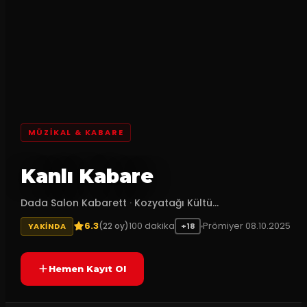
MÜZIKAL & KABARE
Kanlı Kabare
Dada Salon Kabarett
·
Kozyatağı Kültü...
6.3
100
dakika
Prömiyer
08.10.2025
(
22
oy)
YAKINDA
+18
Hemen Kayıt Ol