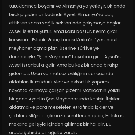
tutuklanınca boşanır ve Almanya’ya yerleşir. Bir anda 
bırakıp giden bir kadındır Aysel. Almanya’ya göç 
ettikten sonra sağlık sektöründe çalışmaya başlar 
Aysel. İşleri büyütür. Ama kalbi boştur. Kerim çıkar 
karşısına… Evlenir. Genç kocası Kerim’in “yeni nesil 
meyhane” açma planı üzerine Türkiye’ye 
dönmesiyle, “Şen Meyhane” hayatına girer Aysel’in. 
Aysel İstanbul’a gelir. Ama bu kez bir anda bırakıp 
gidemez. Uzun ve mutsuz evliliğinin sonucunda 
aldatılan İK müdürü Alev ve eskortluk yaparak 
hayatta kalmaya çalışan gizemli Matilda’nın yolları 
bir gece Aysel’in Şen Meyhanesi’nde kesişir. İlişkiler, 
aldatma ve para meseleleri etrafında içkiler ve 
şarkılar eşliğinde çıkmaza sürüklenen gece, Haluk’un 
mekana gelişiyle içinden çıkılmaz bir hâl alır. Bu 
arada şehirde bir uğultu vardır.