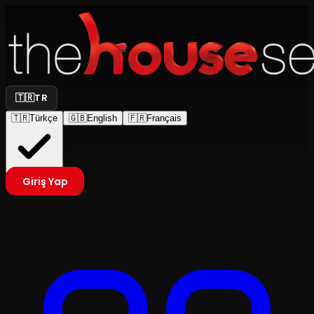
🇹🇷
TR
🇹🇷
Türkçe
🇬🇧
English
🇫🇷
Français
Giriş Yap