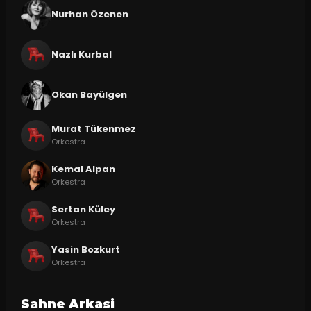
Nurhan Özenen
Nazlı Kurbal
Okan Bayülgen
Murat Tükenmez
Orkestra
Kemal Alpan
Orkestra
Sertan Küley
Orkestra
Yasin Bozkurt
Orkestra
Sahne Arkasi