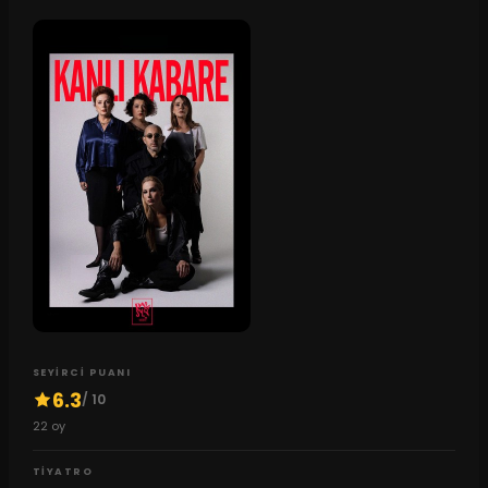
SEYIRCI PUANI
6.3
/ 10
22
oy
TIYATRO