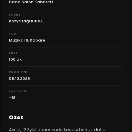
Dada Salon Kabarett
SAHNE
Kozyatağı Kültü...
TUR
Müzikal & Kabare
SURE
100
dk
PROMIYER
08.10.2025
YAS SINIRI
+18
Ozet
Aysel, 12 Eylül döneminde kocası bir kez daha 