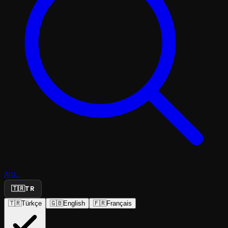
Ara...
🇹🇷
TR
🇹🇷
Türkçe
🇬🇧
English
🇫🇷
Français