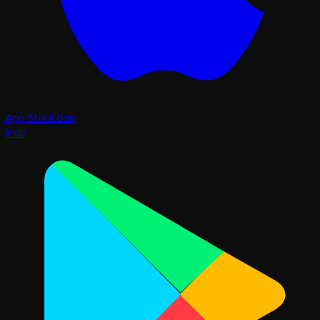
App Store'dan
İndir