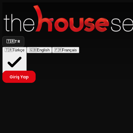
🇹🇷
TR
🇹🇷
Türkçe
🇬🇧
English
🇫🇷
Français
Giriş Yap