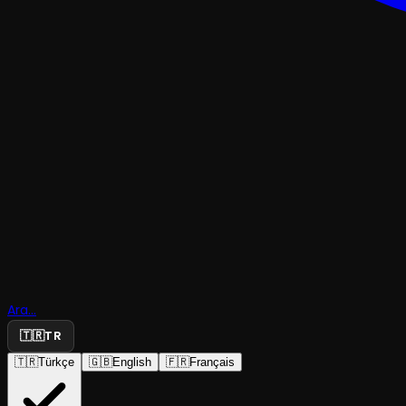
ÇOCUK & GENÇMÜZIKAL & KABARE
Ara...
Kalp Koro
🇹🇷
TR
🇹🇷
Türkçe
🇬🇧
English
🇫🇷
Français
Ankara Devlet Opera ve Balesi
·
Leyla Gencer Sa...