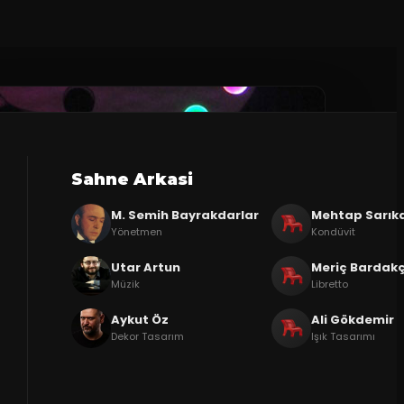
Sahne Arkasi
M. Semih Bayrakdarlar
Mehtap Sarık
Yönetmen
Kondüvit
Utar Artun
Meriç Bardakç
Müzik
Libretto
Aykut Öz
Ali Gökdemir
Dekor Tasarım
Işık Tasarımı