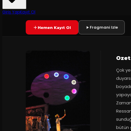
50
dakika
Prömiyer
25.10.2015
Yetersiz oy
YAKINDA
Giriş Yap
Kayıt Ol
Fragmani Izle
Hemen Kayıt Ol
Ozet
Çok ye
duyarsı
boyadığ
yapayal
Zamanl
Ressam,
sunduğu
bütün 