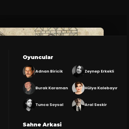
Oyuncular
Adnan Biricik
Zeynep Erkekli
Burak Karaman
Hülya Kalebayır
Tunca Soysal
Aral Seskir
Sahne Arkasi