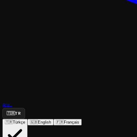
OKUMA TIYATROSU
Kahramanl
Soytarılar
(Shakespea
Ara...
Dünyası)
🇹🇷
TR
🇹🇷
Türkçe
🇬🇧
English
🇫🇷
Français
İstanbul Devlet Tiyatrosu
·
Garibaldi Salon