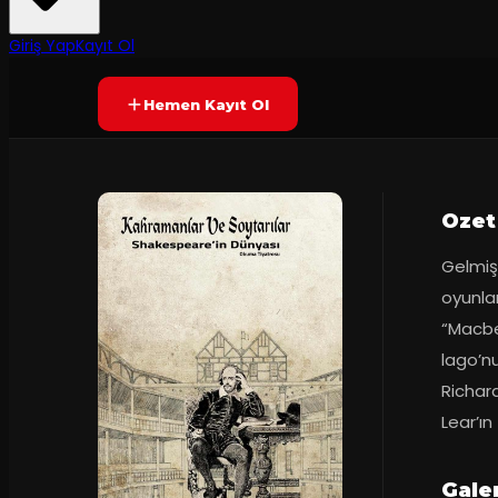
70
dakika
Prömiyer
03.04.2
Yetersiz oy
SONA ERDI
+8
Giriş Yap
Kayıt Ol
Hemen Kayıt Ol
Ozet
Gelmiş
oyunlar
“Macbet
lago’nu
Richard’
Lear’ın
Galer