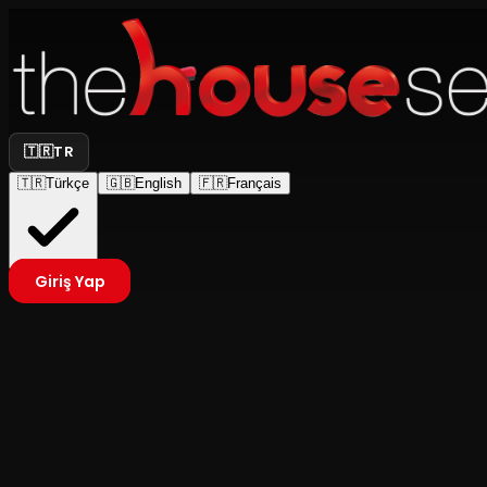
🇹🇷
TR
🇹🇷
Türkçe
🇬🇧
English
🇫🇷
Français
Giriş Yap