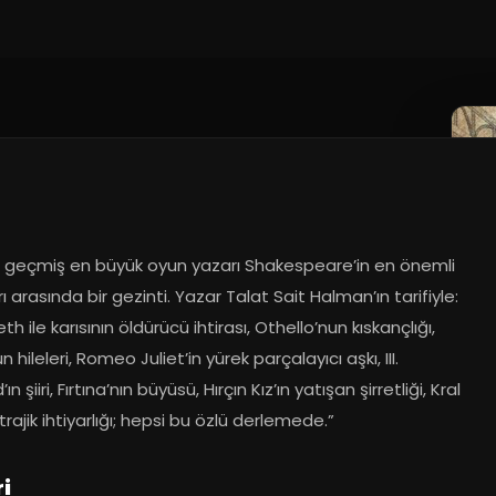
022
 geçmiş en büyük oyun yazarı Shakespeare’in en önemli 
ı arasında bir gezinti. Yazar Talat Sait Halman’ın tarifiyle: 
h ile karısının öldürücü ihtirası, Othello’nun kıskançlığı, 
n hileleri, Romeo Juliet’in yürek parçalayıcı aşkı, III. 
ın şiiri, Fırtına’nın büyüsü, Hırçın Kız’ın yatışan şirretliği, Kral 
 trajik ihtiyarlığı; hepsi bu özlü derlemede.”
i