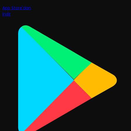
App Store'dan
İndir