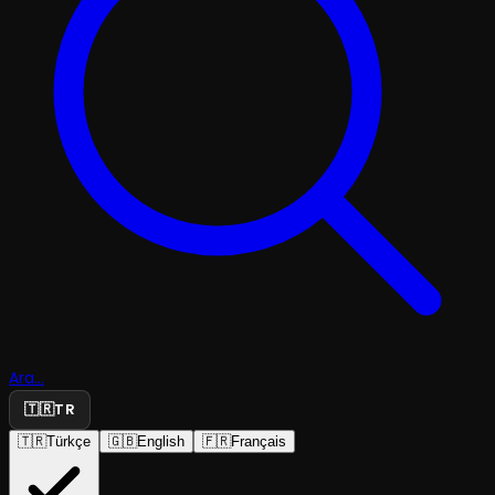
Ara...
🇹🇷
TR
🇹🇷
Türkçe
🇬🇧
English
🇫🇷
Français