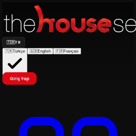
🇹🇷
TR
🇹🇷
Türkçe
🇬🇧
English
🇫🇷
Français
Giriş Yap