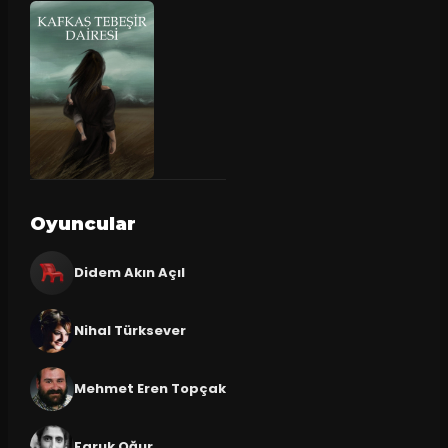
Oyuncular
Didem Akın Açıl
Nihal Türksever
Mehmet Eren Topçak
Faruk Oğur