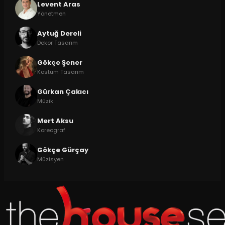
Levent Aras
Yönetmen
Aytuğ Dereli
Dekor Tasarım
Gökçe Şener
Kostüm Tasarım
Gürkan Çakıcı
Müzik
Mert Aksu
Koreograf
Gökçe Gürçay
Müzisyen