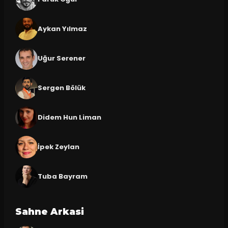
Aykan Yılmaz
Uğur Serener
Sergen Bölük
Didem Hun Liman
İpek Zeylan
Tuba Bayram
Sahne Arkasi